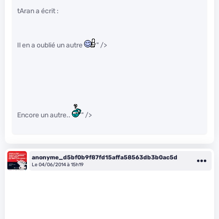
tAran a écrit :
Il en a oublié un autre
" />
Encore un autre..
" />
anonyme_d5bf0b9f87fd15affa58563db3b0ac5d
Le 04/06/2014 à 15h19