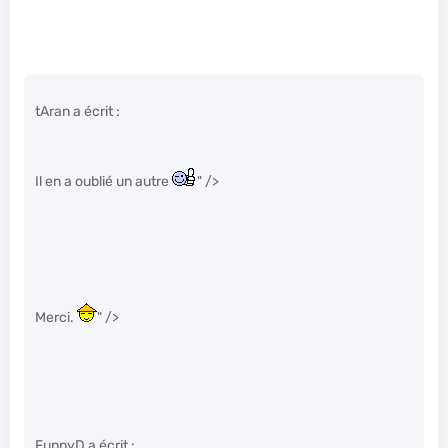
tAran a écrit :
Il en a oublié un autre
" />
Merci.
" />
FunnyD a écrit :