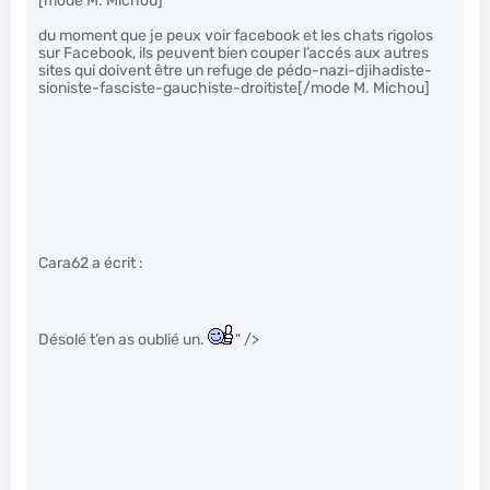
[mode M. Michou]
du moment que je peux voir facebook et les chats rigolos
sur Facebook, ils peuvent bien couper l’accés aux autres
sites qui doivent être un refuge de pédo-nazi-djihadiste-
sioniste-fasciste-gauchiste-droitiste[/mode M. Michou]
Cara62 a écrit :
Désolé t’en as oublié un.
" />