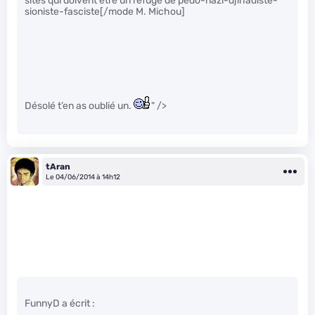
sites qui doivent être un refuge de pédo-nazi-djihadiste-
sioniste-fasciste[/mode M. Michou]
Désolé t’en as oublié un.
" />
tAran
Le 04/06/2014 à 14h12
FunnyD a écrit :