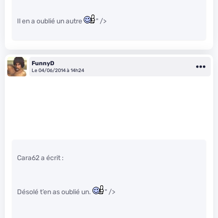
Il en a oublié un autre
" />
FunnyD
Le 04/06/2014 à 14h24
Cara62 a écrit :
Désolé t’en as oublié un.
" />