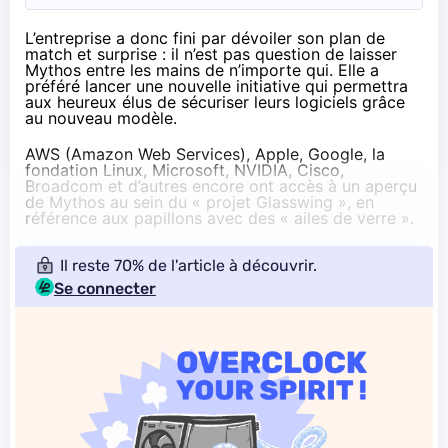
L’entreprise a donc fini par dévoiler son plan de
match et surprise : il n’est pas question de laisser
Mythos entre les mains de n’importe qui. Elle a
préféré lancer une nouvelle initiative qui permettra
aux heureux élus de sécuriser leurs logiciels grâce
au nouveau modèle.
AWS (Amazon Web Services), Apple, Google, la
fondation Linux, Microsoft, NVIDIA, Cisco,
Broadcom et d’autres encore ont accès à un aperçu
de Mythos au sein du «
projet Glasswing
», en
référence aux
papillons avec des « ailes de verre »
.
Il reste 70% de l'article à découvrir.
Se connecter