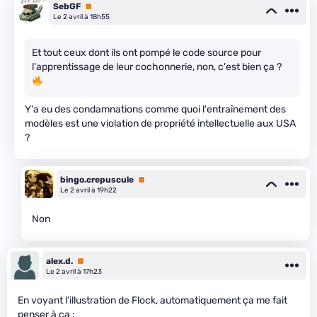
SebGF
Premium
Le 2 avril à 18h55
Et tout ceux dont ils ont pompé le code source pour
l'apprentissage de leur cochonnerie, non, c'est bien ça ?
Y'a eu des condamnations comme quoi l'entraînement des
modèles est une violation de propriété intellectuelle aux USA
?
bingo.crepuscule
Premium
Le 2 avril à 19h22
Non
alex.d.
Premium
Le 2 avril à 17h23
En voyant l'illustration de Flock, automatiquement ça me fait
penser à ça :