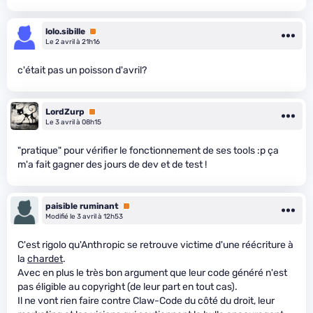
lolo.sibille
Premium
Le 2 avril à 21h16
c'était pas un poisson d'avril?
LordZurp
Premium
Le 3 avril à 08h15
"pratique" pour vérifier le fonctionnement de ses tools :p ça
m'a fait gagner des jours de dev et de test !
paisible ruminant
Premium
Modifié le 3 avril à 12h53
C'est rigolo qu'Anthropic se retrouve victime d'une réécriture à
la
chardet
.
Avec en plus le très bon argument que leur code généré n'est
pas éligible au copyright (de leur part en tout cas).
Il ne vont rien faire contre Claw-Code du côté du droit, leur