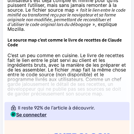
utilisateurs est déjà compilé et minifié pour qu’ils
puissent l’utiliser, mais sans jamais remonter à la
source. Le fichier source map «
fait le lien entre le code
minifié ou transformé reçu par le navigateur et sa forme
originale non modifiée, permettant de reconstituer et
d’utiliser le code original lors du débogage
»,
explique
Mozilla
.
Le source map c’est comme le livre de recettes de Claude
Code
C’est un peu comme en cuisine. Le livre de recettes
fait le lien entre le plat servi au client et les
ingrédients bruts, avec la manière de les préparer et
de les assembler. Le fichier .map fait la même chose
entre le code source (non disponible) et le
programme livrés aux utilisateurs. Comme un chef
garde jalousement le détail de ses recettes, un
développeur qui ne publie pas ses sources se doit
de garder précieusement son source map.
Il reste 92% de l'article à découvrir.
Se connecter