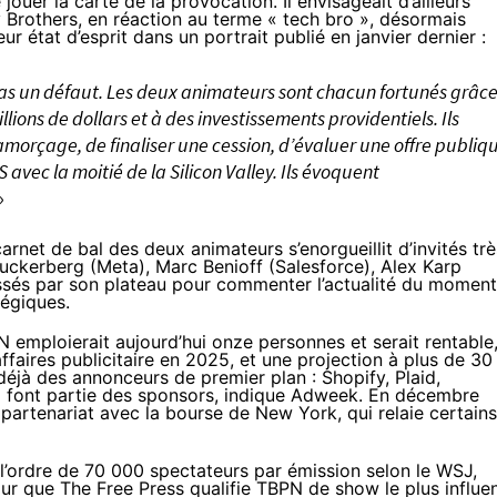
 jouer la carte de la provocation. Il envisageait d’ailleurs
 Brothers, en réaction au terme « tech bro », désormais
ur état d’esprit dans un
portrait
publié en janvier dernier :
, pas un défaut. Les deux animateurs sont chacun fortunés grâce
lions de dollars et à des investissements providentiels. Ils
amorçage, de finaliser une cession, d’évaluer une offre publiq
avec la moitié de la Silicon Valley. Ils évoquent
»
arnet de bal des deux animateurs s’enorgueillit d’invités trè
Zuckerberg (Meta), Marc Benioff (Salesforce), Alex Karp
ssés par son plateau pour commenter l’actualité du moment
tégiques.
N emploierait aujourd’hui onze personnes et serait rentable
affaires publicitaire en 2025, et une projection à plus de 30
déjà des annonceurs de premier plan : Shopify, Plaid,
font partie des sponsors,
indique
Adweek. En décembre
un partenariat avec la bourse de New York, qui
relaie
certains
l’ordre de 70 000 spectateurs par émission selon le WSJ,
our que The Free Press
qualifie
TBPN de show le plus influe