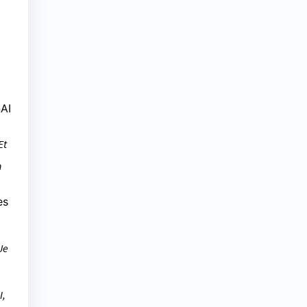
AI
Et
n
es
Je
I,