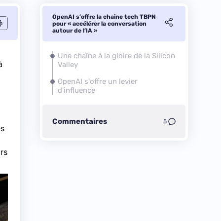
OpenAI s’offre la chaîne tech TBPN
pour « accélérer la conversation
autour de l’IA »
Une chaîne à la gloire de la Silicon
à
Valley
OpenAI s'offre un levier
d'influence
Commentaires
5
es
rs