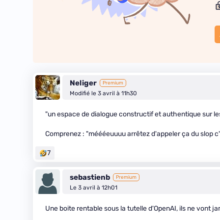
Neliger
Premium
Modifié le 3 avril à 11h30
"un espace de dialogue constructif et authentique sur le
Comprenez : "méééeuuuu arrêtez d'appeler ça du slop c'
7
sebastienb
Premium
Le 3 avril à 12h01
Une boite rentable sous la tutelle d'OpenAI, ils ne vont ja