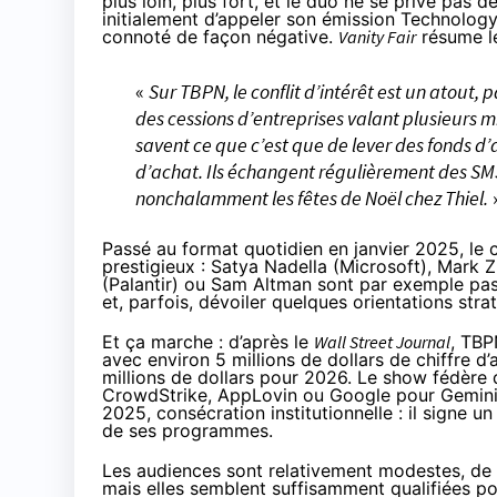
plus loin, plus fort, et le duo ne se prive pas de
initialement d’appeler son émission Technology
connoté de façon négative.
Vanity Fair
résume le
«
Sur TBPN, le conflit d’intérêt est un atout
des cessions d’entreprises valant plusieurs mil
savent ce que c’est que de lever des fonds d’
d’achat. Ils échangent régulièrement des SMS 
nonchalamment les fêtes de Noël chez Thiel.
Passé au format quotidien en janvier 2025, le c
prestigieux : Satya Nadella (Microsoft), Mark 
(Palantir) ou Sam Altman sont par exemple pa
et, parfois, dévoiler quelques orientations stra
Et ça marche : d’après le
Wall Street Journal
, TBP
avec environ 5 millions de dollars de chiffre d’
millions de dollars pour 2026. Le show fédère 
CrowdStrike, AppLovin ou Google pour Gemini 
2025, consécration institutionnelle : il signe 
de ses programmes.
Les audiences sont relativement modestes, de 
mais elles semblent suffisamment qualifiées p