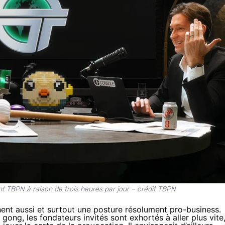
 TBPN à raison de trois heures par jour – crédit TBPN
hent aussi et surtout une posture résolument pro-business.
ong, les fondateurs invités sont exhortés à aller plus vite