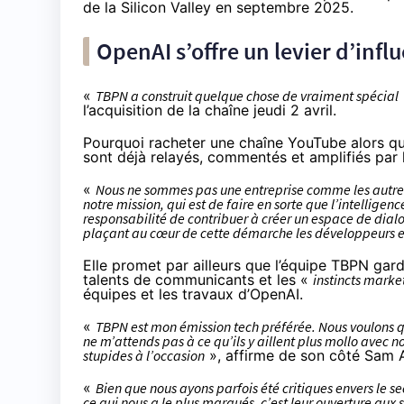
de la Silicon Valley en septembre 2025.
OpenAI s’offre un levier d’infl
«
TBPN a construit quelque chose de vraiment spécial
l’acquisition de la chaîne jeudi 2 avril.
Pourquoi racheter une chaîne YouTube alors q
sont déjà relayés, commentés et amplifiés par
«
Nous ne sommes pas une entreprise comme les autres.
notre mission, qui est de faire en sorte que l’intelligen
responsabilité de contribuer à créer un espace de dialo
plaçant au cœur de cette démarche les développeurs et 
Elle promet par ailleurs que l’équipe TBPN gard
talents de communicants et les «
instincts marke
équipes et les travaux d’OpenAI.
«
TBPN est mon émission tech préférée. Nous voulons qu’il
ne m’attends pas à ce qu’ils y aillent plus mollo avec no
stupides à l’occasion
», affirme de son côté Sam 
«
Bien que nous ayons parfois été critiques envers le s
ce qui nous a le plus marqués, c’est leur ouverture aux