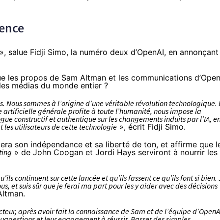
uence
», salue Fidji Simo, la
numéro deux d’OpenAI
, en
annonçant
ue les propos de Sam Altman et les communications d’Open
 les médias du monde entier ?
 Nous sommes à l’origine d’une véritable révolution technologique. 
ce artificielle générale profite à toute l’humanité, nous impose la
gue constructif et authentique sur les changements induits par l’IA, e
les utilisateurs de cette technologie
», écrit Fidji Simo.
era son indépendance et sa liberté de ton, et affirme que l
ting
» de John Coogan et Jordi Hays serviront à nourrir les
s continuent sur cette lancée et qu’ils fassent ce qu’ils font si bien. 
us, et suis sûr que je ferai ma part pour les y aider avec des décisions
Altman.
ecteur, après avoir fait la connaissance de Sam et de l’équipe d’OpenA
 suggestions et leur engagement à réussir. Passer des simples