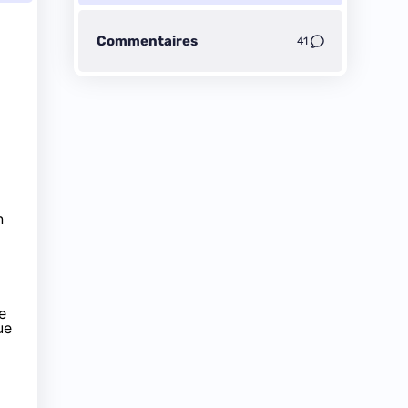
Commentaires
41
n
e
ue