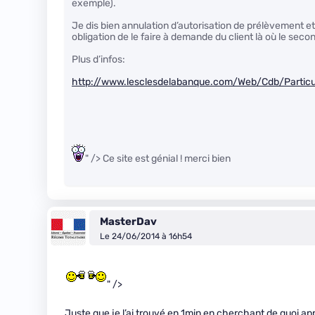
exemple).
Je dis bien annulation d’autorisation de prélèvement et
obligation de le faire à demande du client là où le seco
Plus d’infos:
http://www.lesclesdelabanque.com/Web/Cdb/Partic
" /> Ce site est génial ! merci bien
MasterDav
Le 24/06/2014 à 16h54
" />
Juste que je l’ai trouvé en 1min en cherchant de quoi ap