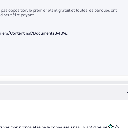
 pas opposition, le premier étant gratuit et toutes les banques ont
nd peut être payant.
uliers/Content.nsf/DocumentsByIDW…
puyer mon propos et je ne le connaissais pas il y a
1
⁄
4
d’heure
" />