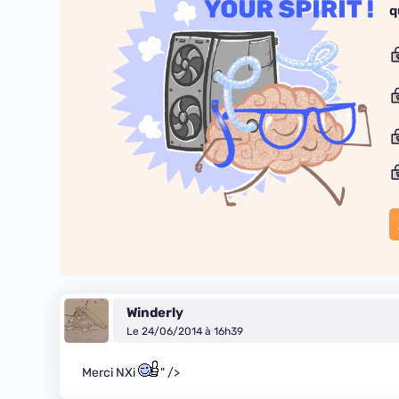
q
Winderly
Le 24/06/2014 à 16h39
Merci NXi
" />