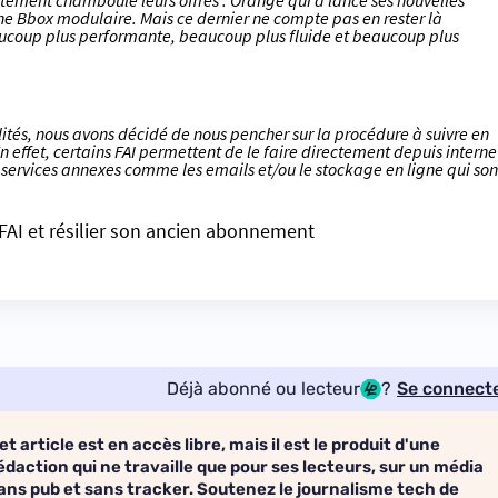
ètement chamboulé leurs offres :
Orange
qui a lancé ses
nouvelles
une
Bbox modulaire
. Mais ce dernier ne compte pas en rester là
aucoup plus performante, beaucoup plus fluide et beaucoup plus
lités, nous avons décidé de nous pencher sur la procédure à suivre en
 effet, certains FAI permettent de le faire directement depuis interne
s services annexes comme les emails et/ou le stockage en ligne qui son
FAI et résilier son ancien abonnement
Déjà abonné ou lecteur
?
Se connect
et article est en accès libre, mais il est le produit d'une
édaction qui ne travaille que pour ses lecteurs, sur un média
ans pub et sans tracker. Soutenez le journalisme tech de