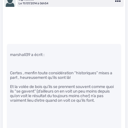
Le 11/07/2014 à 06h54
marshall39 a écrit :
Certes , menfin toute considération “historiques” mises a
part , heureusement qu’ils sont là!
Et la volée de bois qu’ils se prennent souvent comme quoi
ils “se gavent” (d’ailleurs on en voit un peu moins depuis
qu’on voit le résultat du toujours moins cher) n’a pas
vraiment lieu d’etre quand on voit ce qu’ils font.