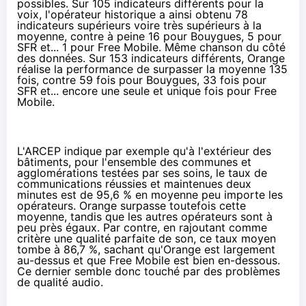
possibles. Sur 105 indicateurs différents pour la
voix, l'opérateur historique a ainsi obtenu 78
indicateurs supérieurs voire très supérieurs à la
moyenne, contre à peine 16 pour Bouygues, 5 pour
SFR
et... 1 pour
Free Mobile
. Même chanson du côté
des données. Sur 153 indicateurs différents,
Orange
réalise la performance de surpasser la moyenne 135
fois, contre 59 fois pour Bouygues, 33 fois pour
SFR
et... encore une seule et unique fois pour
Free
Mobile
.
L'ARCEP indique par exemple qu'à l'extérieur des
bâtiments, pour l'ensemble des communes et
agglomérations testées par ses soins, le taux de
communications réussies et maintenues deux
minutes est de 95,6 % en moyenne peu importe les
opérateurs.
Orange
surpasse toutefois cette
moyenne, tandis que les autres opérateurs sont à
peu près égaux. Par contre, en rajoutant comme
critère une qualité parfaite de son, ce taux moyen
tombe à 86,7 %, sachant qu'
Orange
est largement
au-dessus et que
Free Mobile
est bien en-dessous.
Ce dernier semble donc touché par des problèmes
de qualité audio.