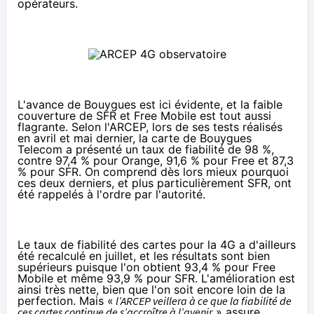
opérateurs.
L'avance de Bouygues est ici évidente, et la faible
couverture de
SFR
et
Free Mobile
est tout aussi
flagrante. Selon l'ARCEP, lors de ses tests réalisés
en avril et mai dernier, la carte de
Bouygues
Telecom
a présenté un taux de fiabilité de 98 %,
contre 97,4 % pour
Orange
, 91,6 % pour Free et 87,3
% pour
SFR
. On comprend dès lors mieux pourquoi
ces deux derniers, et plus particulièrement
SFR
, ont
été rappelés à l'ordre par l'autorité.
Le taux de fiabilité des cartes pour la
4G
a d'ailleurs
été recalculé en juillet, et les résultats sont bien
supérieurs puisque l'on obtient 93,4 % pour
Free
Mobile
et même 93,9 % pour
SFR
. L'amélioration est
ainsi très nette, bien que l'on soit encore loin de la
perfection. Mais «
l’ARCEP veillera à ce que la fiabilité de
ces cartes continue de s’accroître à l’avenir
» assure