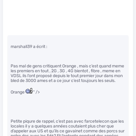
marshall39 a écrit :
Pas mal de gens critiquent Orange , mais c’est quand meme
les premiers en tout , 2G , 3G , 4G bientot , fibre , meme en
VDSL ils l’ont proposé depuis le tout premier jour dans mon
bled de 3000 ames et a ce jour c’est toujours les seuls.
Orange
" />
Petite piqure de rappel, c’est pas avec farcetelecon que les
locales il y a quelques années coutaient plus cher que
d’appeler aux US et qu’ils ce gavainet comme des porcs sur
notre dos avec les 56k? Et l’entente pendant des années