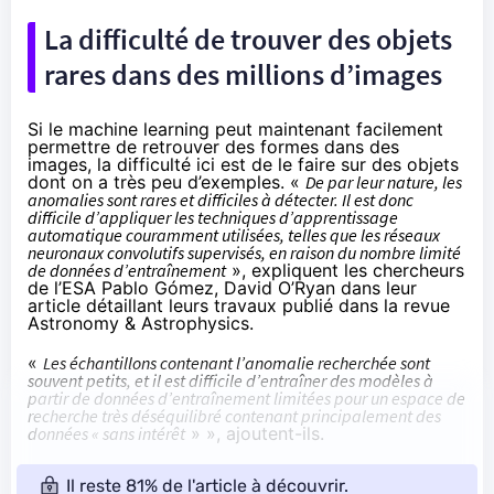
La difficulté de trouver des objets
rares dans des millions d’images
Si le machine learning peut maintenant facilement
permettre de retrouver des formes dans des
images, la difficulté ici est de le faire sur des objets
dont on a très peu d’exemples. «
De par leur nature, les
anomalies sont rares et difficiles à détecter. Il est donc
difficile d’appliquer les techniques d’apprentissage
automatique couramment utilisées, telles que les réseaux
neuronaux convolutifs supervisés, en raison du nombre limité
de données d’entraînement
», expliquent les chercheurs
de l’ESA Pablo Gómez, David O’Ryan dans leur
article
détaillant leurs travaux publié dans la revue
Astronomy & Astrophysics.
«
Les échantillons contenant l’anomalie recherchée sont
souvent petits, et il est difficile d’entraîner des modèles à
partir de données d’entraînement limitées pour un espace de
recherche très déséquilibré contenant principalement des
données « sans intérêt
» », ajoutent-ils.
Il reste 81% de l'article à découvrir.