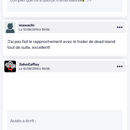
complet que ce a quoi je m’attendais
" />
mawachi
Le 12/08/2014 à 15h06
J’ai pas fait le rapprochement avec le trailer de dead island
tout de suite, excellent!
JohnCaffey
Le 12/08/2014 à 15h38
Asséo a écrit :