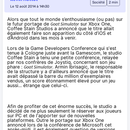
Société
2 min
Le 12 août 2014 à 14h30
Alors que tout le monde s’enthousiasme (ou pas) sur
le futur portage de
Goat Simulator
sur Xbox One,
Coffee Stain Studios a annoncé que le titre allait
également faire son apparition du côté d’iOS et
d’Android dans les mois à venir.
Lors de la
Game Developers Conference
qui s'est
tenue à Cologne juste avant la Gamescom, le studio
Coffee Stain a tenu une petite conférence, relayée
par nos confrères de
Joystiq
, concernant son jeu
phare :
Goat Simulator
. Armin Ibrisagic, le responsable
de la structure y a d'ailleurs annoncé que le titre
avait dépassé la barre du million d'exemplaires
vendus, un score étonnamment élevé pour un jeu
aussi... étrange que celui-ci.
Afin de profiter de cet énorme succès, le studio a
décidé de ne plus seulement le réserver aux joueurs
sur PC et de l'apporter sur de nouvelles
plateformes. Outre le portage sur
Xbox One
annoncé
lors de la conférence de Microsoft
cet
après-midi, il est également question de versions