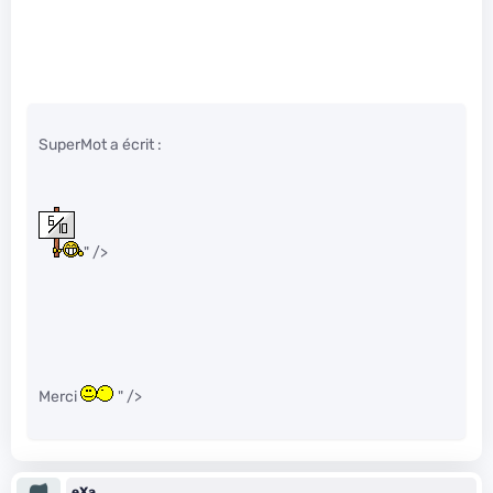
SuperMot a écrit :
" />
Merci
" />
eXa