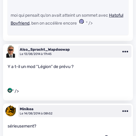
moi qui pensait qu’on avait atteint un sommet avec
Hatoful
Boyfriend
, ben on accélère encore
" />
Also_Spracht_Wapdoowap
Le 13/08/2014 à 17h45
Y a t-il un mod “Légion” de prévu ?
" />
Minikea
Le 14/08/2014 à 08h52
sérieusement?