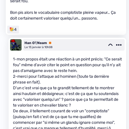
serait fou.
Bon pis alors le vocabulaire complotiste pleine vapeur… Ça
doit certainement valoriser quelqu'un… passons.
4
Han O\'Neam
Premium
Le 13 janvier à 10h08
1-mon propos était une réaction à un point précis; "Ce serait
fou" même d'avoir citer le point en question pour qu'il n'y ait
pas d'amalgame avec le reste hein.
2-merci pour l'attaque ad hominen (toute ta dernière
phrase en fait).
D'un c'est vrai que ça te grandit tellement de te montrer
ainsi hautain et dédaigneux; c'est de ça que tu soutendais
avec "valoriser quelqu'un" ? parce que ça te permettait de
te valoriser en chevalier blanc ?
De deux, il tellement courant de voir un "complotiste"
(puisqu'en fait c'est de ça que tu me qualifies) de
commencer par "si même un glandu ignare comme moi",
c'est vrai que ça manque tellement d'humilité, merci ô