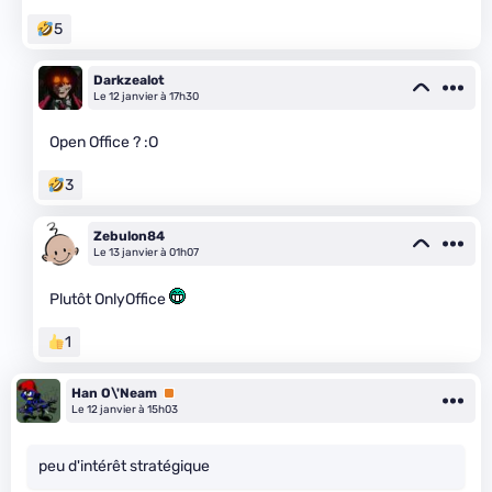
5
Darkzealot
Le 12 janvier à 17h30
Open Office ? :O
3
Zebulon84
Le 13 janvier à 01h07
Plutôt OnlyOffice
1
Han O\'Neam
Premium
Le 12 janvier à 15h03
peu d'intérêt stratégique