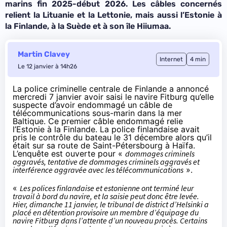
marins fin 2025-début 2026.
Les câbles concernés
relient
la Lituanie et la Lettonie, mais aussi l’Estonie à
la Finlande, à la Suède et à son île Hiiumaa.
Martin Clavey
Internet
4 min
Le 12 janvier à 14h26
La police criminelle centrale de Finlande a
annoncé
mercredi 7 janvier avoir saisi le navire Fitburg qu’elle
suspecte d’avoir endommagé un câble de
télécommunications sous-marin dans la mer
Baltique. Ce premier câble endommagé relie
l’Estonie à la Finlande. La police finlandaise avait
pris
le contrôle du bateau le 31 décembre alors qu’il
était sur sa route de Saint-Pétersbourg à Haïfa.
L’enquête est ouverte pour «
dommages criminels
aggravés, tentative de dommages criminels aggravés et
interférence aggravée avec les télécommunications
».
«
Les polices finlandaise et estonienne ont terminé leur
travail à bord du navire, et la saisie peut donc être levée.
Hier, dimanche 11 janvier, le tribunal de district d’Helsinki a
placé en détention provisoire un membre d’équipage du
navire Fitburg dans l’attente d’un nouveau procès. Certains