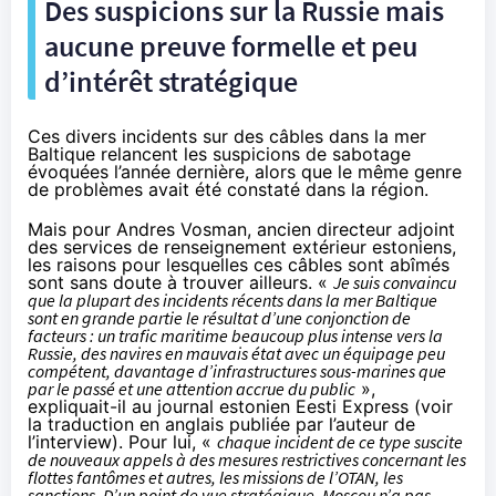
Des suspicions sur la Russie mais
aucune preuve formelle et peu
d’intérêt stratégique
Ces divers incidents sur des câbles dans la mer
Baltique relancent les suspicions de sabotage
évoquées l’année dernière, alors que le même genre
de problèmes avait été
constaté
dans la région.
Mais pour Andres Vosman, ancien directeur adjoint
des services de renseignement extérieur estoniens,
les raisons pour lesquelles ces câbles sont abîmés
sont sans doute à trouver ailleurs. «
Je suis convaincu
que la plupart des incidents récents dans la mer Baltique
sont en grande partie le résultat d’une conjonction de
facteurs : un trafic maritime beaucoup plus intense vers la
Russie, des navires en mauvais état avec un équipage peu
compétent, davantage d’infrastructures sous-marines que
par le passé et une attention accrue du public
»,
expliquait-il au journal estonien
Eesti Express
(voir
la
traduction
en anglais publiée par l’auteur de
l’interview). Pour lui, «
chaque incident de ce type suscite
de nouveaux appels à des mesures restrictives concernant les
flottes fantômes et autres, les missions de l’OTAN, les
sanctions. D’un point de vue stratégique, Moscou n’a pas