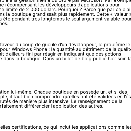
table à la gestion même du Store par Microsoft. Par exempl
me récompensant les développeurs d’applications pour
e limite de 2 000 dollars. Pourquoi ? Parce que par ce biai
ns la boutique grandissait plus rapidement. Cette « valeur »
a été pendant très longtemps le seul argument valable pou
mes.
 faveur du
coup de gueule d’un développeur
, le problème le
our Windows Phone : la quantité au détriment de la qualit
t d’ailleurs fini par réagir en indiquant que des actions
ge dans la boutique. Dans un
billet de blog publié hier soir
, l
e
cation lui-même. Chaque boutique en possède un, et si des
e, il faut bien comprendre qu’elles ont été validées en l’ét
rutés de manière plus intensive. Le renseignement de la
rfaitement différencier l’application des autres.
les certifications, ce qui inclut les applications comme le