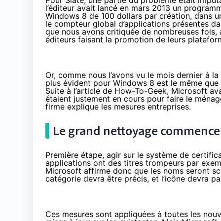
Pour Slate
, une partie du problème était impu
l’éditeur avait lancé en mars 2013 un program
Windows 8 de 100 dollars par création, dans un
le compteur global d’applications présentes da
que nous avons critiquée de nombreuses fois, 
éditeurs faisant la promotion de leurs platefor
Or, comme nous l’avons vu le mois dernier à la
plus évident pour Windows 8 est le même que p
Suite à l’article de How-To-Geek, Microsoft avai
étaient justement en cours pour faire le ména
firme explique les mesures entreprises.
Le grand nettoyage commenc
Première étape, agir sur le système de certifi
applications ont des titres trompeurs par exempl
Microsoft affirme donc que les noms seront sc
catégorie devra être précis, et l’icône devra pa
Ces mesures sont appliquées à toutes les nouvel