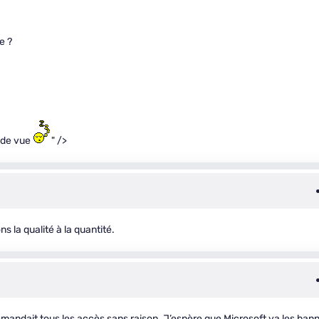
e ?
t de vue
" />
ns la qualité à la quantité.
mandait tous les accès sans raison. J’espère que Microsoft va les bann