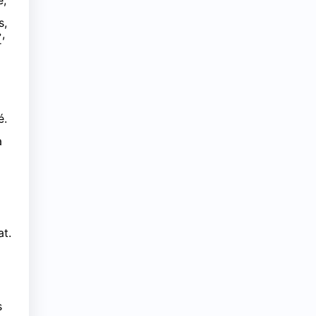
e,
s,
,
r
é.
a
at.
s