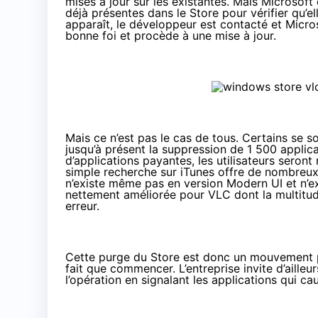
mises à jour sur les existantes. Mais Microsoft
déjà présentes dans le Store pour vérifier qu’e
apparaît, le développeur est contacté et Micros
bonne foi et procède à une mise à jour.
Mais ce n’est pas le cas de tous. Certains se s
jusqu’à présent la suppression de 1 500 applicat
d’applications payantes, les utilisateurs sero
simple recherche sur iTunes offre de nombreux 
n’existe même pas en version Modern UI et n’exi
nettement améliorée pour VLC dont la multitude d
erreur.
Cette purge du Store est donc un mouvement pa
fait que commencer. L’entreprise invite d’ailleur
l’opération en signalant les applications qui c