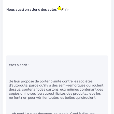
Nous aussi on attend des actes
" />
eres a écrit :
Je leur propose de porter plainte contre les sociétés
d’autoroute, parce qu’il y a des semi-remorques qui roulent
dessus, contenant des cartons, eux mêmes contenant des
copies chinoises (ou autres) illicites des produits… et elles
ne font rien pour vérifier toutes les boites qui circulent.
… ah non! il y a les douanes, pour cela. C’est à dire une