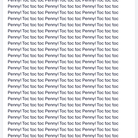
Penny! Toc toc toc Penny! Toc toc toc Penny! Toc toc toc
Penny! Toc toc toc Penny! Toc toc toc Penny! Toc toc toc
Penny! Toc toc toc Penny! Toc toc toc Penny! Toc toc toc
Penny! Toc toc toc Penny! Toc toc toc Penny! Toc toc toc
Penny! Toc toc toc Penny! Toc toc toc Penny! Toc toc toc
Penny! Toc toc toc Penny! Toc toc toc Penny! Toc toc toc
Penny! Toc toc toc Penny! Toc toc toc Penny! Toc toc toc
Penny! Toc toc toc Penny! Toc toc toc Penny! Toc toc toc
Penny! Toc toc toc Penny! Toc toc toc Penny! Toc toc toc
Penny! Toc toc toc Penny! Toc toc toc Penny! Toc toc toc
Penny! Toc toc toc Penny! Toc toc toc Penny! Toc toc toc
Penny! Toc toc toc Penny! Toc toc toc Penny! Toc toc toc
Penny! Toc toc toc Penny! Toc toc toc Penny! Toc toc toc
Penny! Toc toc toc Penny! Toc toc toc Penny! Toc toc toc
Penny! Toc toc toc Penny! Toc toc toc Penny! Toc toc toc
Penny! Toc toc toc Penny! Toc toc toc Penny! Toc toc toc
Penny! Toc toc toc Penny! Toc toc toc Penny! Toc toc toc
Penny! Toc toc toc Penny! Toc toc toc Penny! Toc toc toc
Penny! Toc toc toc Penny! Toc toc toc Penny! Toc toc toc
Penny! Toc toc toc Penny! Toc toc toc Penny! Toc toc toc
Penny! Toc toc toc Penny! Toc toc toc Penny! Toc toc toc
Penny! Toc toc toc Penny! Toc toc toc Penny! Toc toc toc
Penny! Toc toc toc Penny! Toc toc toc Penny! Toc toc toc