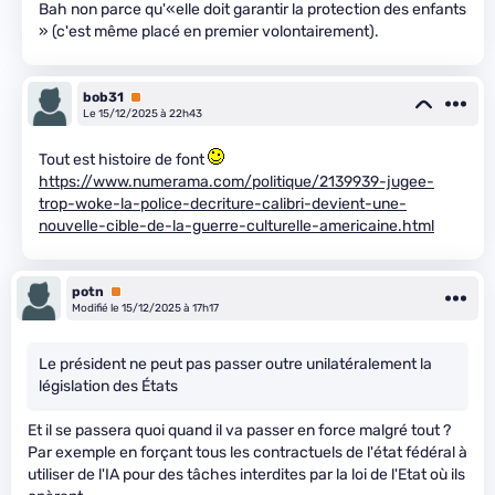
Bah non parce qu'«elle doit garantir la protection des enfants
» (c'est même placé en premier volontairement).
bob31
Premium
Le 15/12/2025 à 22h43
Tout est histoire de font
https://www.numerama.com/politique/2139939-jugee-
trop-woke-la-police-decriture-calibri-devient-une-
nouvelle-cible-de-la-guerre-culturelle-americaine.html
potn
Premium
Modifié le 15/12/2025 à 17h17
Le président ne peut pas passer outre unilatéralement la
législation des États
Et il se passera quoi quand il va passer en force malgré tout ?
Par exemple en forçant tous les contractuels de l'état fédéral à
utiliser de l'IA pour des tâches interdites par la loi de l'Etat où ils