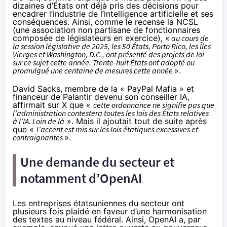
dizaines d’États ont déjà pris des décisions pour
encadrer l’industrie de l’intelligence artificielle et ses
conséquences. Ainsi, comme le
recense
la NCSL
(une association non partisane de fonctionnaires
composée de législateurs en exercice), «
au cours de
la session législative de 2025, les 50 États, Porto Rico, les Îles
Vierges et Washington, D.C., ont présenté des projets de loi
sur ce sujet cette année. Trente-huit États ont adopté ou
promulgué une centaine de mesures cette année
».
David Sacks, membre de la « PayPal Mafia » et
financeur de Palantir devenu son conseiller IA,
affirmait
sur X que «
cette ordonnance ne signifie pas que
l’administration contestera toutes les lois des États relatives
à l’IA. Loin de là
». Mais il ajoutait tout de suite après
que «
l’accent est mis sur les lois étatiques excessives et
contraignantes
».
Une demande du secteur et
notamment d’OpenAI
Les entreprises étatsuniennes du secteur ont
plusieurs fois plaidé en faveur d’une harmonisation
des textes au niveau fédéral. Ainsi, OpenAI a, par