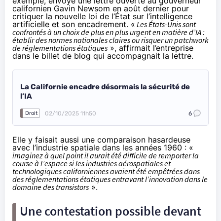
exemple, envoyé une lettre ouverte au gouverneur
californien Gavin Newsom en août dernier pour
critiquer la
nouvelle loi
de l’État sur l’intelligence
artificielle et son encadrement. «
Les États-Unis sont
confrontés à un choix de plus en plus urgent en matière d’IA :
établir des normes nationales claires ou risquer un patchwork
de réglementations étatiques
»,
affirmait
l’entreprise
dans le billet de blog qui accompagnait la lettre.
La Californie encadre désormais la sécurité de
l’IA
02/10/2025 11h50
6
Droit
Elle y faisait aussi une comparaison hasardeuse
avec l’industrie spatiale dans les années 1960 : «
imaginez à quel point il aurait été difficile de remporter la
course à l’espace si les industries aérospatiales et
technologiques californiennes avaient été empêtrées dans
des réglementations étatiques entravant l’innovation dans le
domaine des transistors
».
Une contestation possible devant