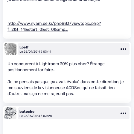
http://www.nyam.pe.kr/phpBB3/viewtopic.php?
f=2&t=14&start=0&st=0&amp…
Loeff
Le 26/09/2014 à 07h14
Un concurrent à Lightroom 30% plus cher? Étrange
positionnement tarifaire…
Je ne pensais pas que ça avait évolué dans cette direction, je
me souviens de la visionneuse ACDSee qui ne faisait rien
d’autre, mais ça ne me rajeunit pas.
batoche
Le 26/09/2014 à 07h28