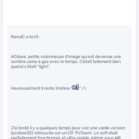
RaoulC a écrit :
ACdsee, petite visionneuse d’image qui est devenue une
sombre usine à gaz avec le temps. C’était tellement bien
quand c’était “light”.
Heureusement il reste XnView.
" />
J’ai testé il y a quelques temps pour voir une vieille version
(acdsee32) retrouvée sur un CD ‘PcTeam’. Le soft était
parfaitement fonctionnel, et ultra rapide, même sous W8.