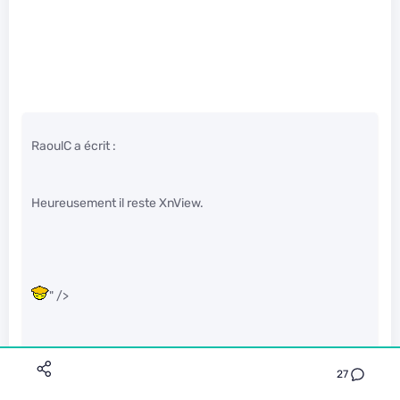
RaoulC a écrit :
Heureusement il reste XnView.
" />
“Dans le temps”, j’utilisais aussi “nconvert” sur un serv
@home pour la création scriptée et programmée de
27
thumbnails dans des galeries d’images.