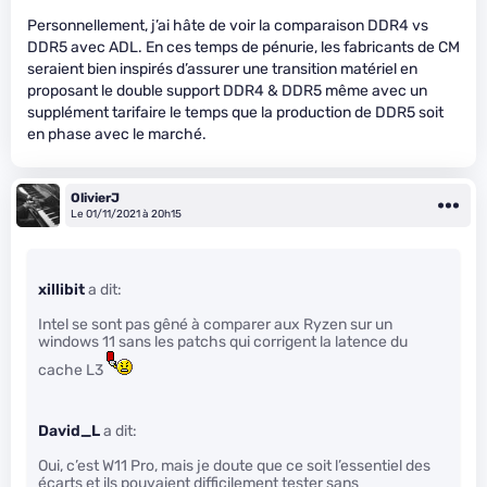
Personnellement, j’ai hâte de voir la comparaison DDR4 vs
DDR5 avec ADL. En ces temps de pénurie, les fabricants de CM
seraient bien inspirés d’assurer une transition matériel en
proposant le double support DDR4 & DDR5 même avec un
supplément tarifaire le temps que la production de DDR5 soit
en phase avec le marché.
OlivierJ
Le 01/11/2021 à 20h15
xillibit
a dit:
Intel se sont pas gêné à comparer aux Ryzen sur un
windows 11 sans les patchs qui corrigent la latence du
cache L3
David_L
a dit:
Oui, c’est W11 Pro, mais je doute que ce soit l’essentiel des
écarts et ils pouvaient difficilement tester sans