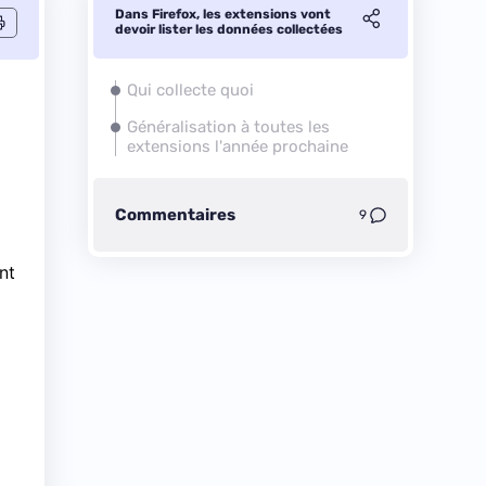
Dans Firefox, les extensions vont
devoir lister les données collectées
Qui collecte quoi
Généralisation à toutes les
extensions l'année prochaine
Commentaires
9
nt