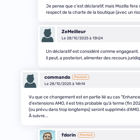
Je pense que c'est déclaratif, mais Mozilla fera 
respect de la charte de la boutique (avec un ri
ZeMeilleur
Le 28/10/2025 à 13h24
Un déclaratif est considéré comme engageant.
il peut, a posteriori, alimenter des recours juri
commando
Premium
Le 28/10/2025 à 14h14
Vu que ce changement est en partie lié au cas "Enhance
d'extensions AMO, il est très probable qu'à terme (fin 20
(ou prévu dans trop longtemps) seront supprimés d'AMO.
À suivre...
fdorin
Premium