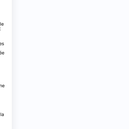
le
t
es
née
 ne
la