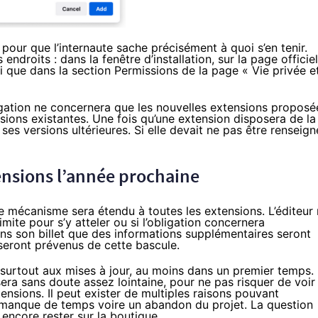
n pour que l’internaute sache précisément à quoi s’en tenir.
 endroits : dans la fenêtre d’installation, sur la page officiel
si que dans la section Permissions de la page « Vie privée e
igation ne concernera que les nouvelles extensions proposé
nsions existantes. Une fois qu’une extension disposera de la
s ses versions ultérieures. Si elle devait ne pas être renseig
tensions l’année prochaine
 mécanisme sera étendu à toutes les extensions. L’éditeur
mite pour s’y atteler ou si l’obligation concernera
ans son billet que des informations supplémentaires seront
seront prévenus de cette bascule.
e surtout aux mises à jour, au moins dans un premier temps.
era sans doute assez lointaine, pour ne pas risquer de voir 
nsions. Il peut exister de multiples raisons pouvant
 manque de temps voire un abandon du projet. La question
 encore rester sur la boutique.