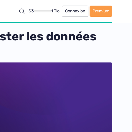
S3
1 Tio
Connexion
Premium
ister les données