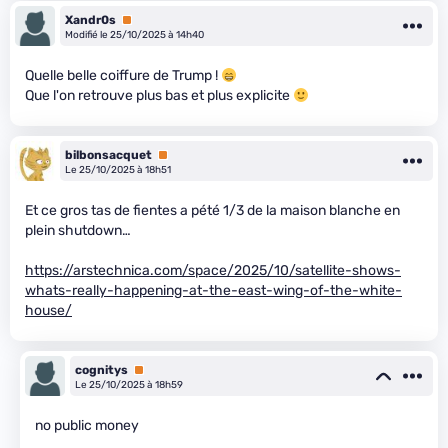
Xandr0s
Premium
Modifié le 25/10/2025 à 14h40
Quelle belle coiffure de Trump !
Que l'on retrouve plus bas et plus explicite
bilbonsacquet
Premium
Le 25/10/2025 à 18h51
Et ce gros tas de fientes a pété 1/3 de la maison blanche en
plein shutdown…
https://arstechnica.com/space/2025/10/satellite-shows-
whats-really-happening-at-the-east-wing-of-the-white-
house/
cognitys
Premium
Le 25/10/2025 à 18h59
no public money