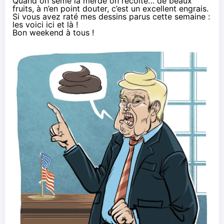
Quand on sème la merde
on récolte…
de beaux
fruits
, à n’en point douter, c’est un excellent engrais.
Si vous avez raté mes dessins parus cette semaine :
les voici
ici
et
là
!
Bon weekend à tous !