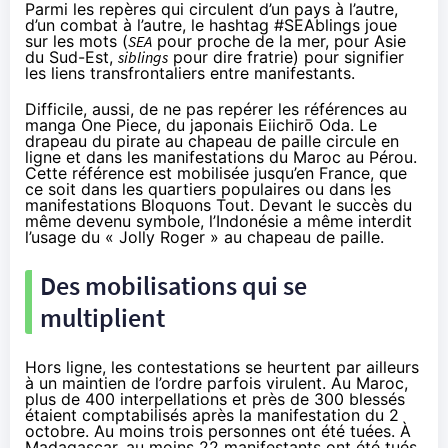
Parmi les repères qui circulent d’un pays à l’autre,
d’un combat à l’autre, le hashtag #SEAblings joue
sur les mots (
SEA
pour proche de la mer, pour Asie
du Sud-Est,
siblings
pour dire fratrie) pour signifier
les liens transfrontaliers entre manifestants.
Difficile, aussi, de ne pas repérer les références au
manga One Piece, du japonais Eiichirō Oda. Le
drapeau du pirate au chapeau de paille circule en
ligne et dans les manifestations du Maroc au Pérou.
Cette référence est mobilisée jusqu’en France, que
ce soit dans les
quartiers populaires
ou dans les
manifestations
Bloquons Tout
. Devant le succès du
même devenu symbole, l’Indonésie a même interdit
l’usage du « Jolly Roger » au chapeau de paille.
Des mobilisations qui se
multiplient
Hors ligne, les contestations se heurtent par ailleurs
à un maintien de l’ordre parfois virulent. Au Maroc,
plus de 400 interpellations et près de 300 blessés
étaient
comptabilisés
après la manifestation du 2
octobre. Au moins trois personnes ont été tuées. À
Madagascar, au moins 22 manifestants ont été tués.