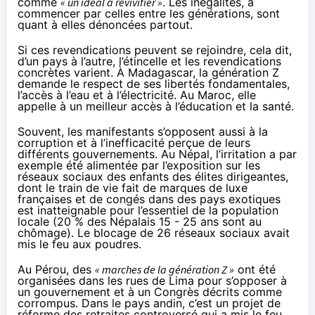
comme
« un idéal à revivifier »
. Les inégalités, à
commencer par celles entre les générations, sont
quant à elles dénoncées partout.
Si ces revendications peuvent se rejoindre, cela dit,
d’un pays à l’autre, l’étincelle et les revendications
concrètes varient. À Madagascar, la génération Z
demande
le respect de ses libertés fondamentales,
l’accès à l’eau et à l’électricité. Au Maroc, elle
appelle
à un meilleur accès à l’éducation et la santé.
Souvent, les manifestants s’opposent aussi à la
corruption et à l’inefficacité perçue de leurs
différents gouvernements. Au Népal, l’irritation a par
exemple été
alimentée
par l’exposition sur les
réseaux sociaux des enfants des élites dirigeantes,
dont le train de vie fait de marques de luxe
françaises et de congés dans des pays exotiques
est inatteignable pour l’essentiel de la population
locale (20 % des Népalais 15 - 25 ans sont au
chômage). Le blocage de 26 réseaux sociaux avait
mis le feu aux poudres.
Au Pérou, des
« marches de la génération Z »
ont été
organisées
dans les rues de Lima pour s’opposer à
un gouvernement et à un Congrès décrits comme
corrompus. Dans le pays andin, c’est un projet de
réforme des retraites controversé qui a mis le feu