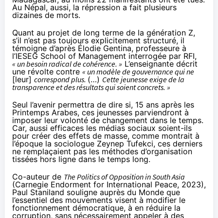
Au Népal, aussi, la répression a fait plusieurs
dizaines de morts.
Quant au projet de long terme de la génération Z,
s’il n’est pas toujours explicitement structuré, il
témoigne d’après Élodie Gentina, professeure à
l’IESEG School of Management interrogée par RFI,
« un besoin radical de cohérence. »
L’enseignante décrit
une révolte contre
« un modèle de gouvernance qui ne
[leur]
correspond plus.
(…)
Cette jeunesse exige de la
transparence et des résultats qui soient concrets. »
Seul l’avenir permettra de dire si, 15 ans après les
Printemps Arabes, ces jeunesses parviendront à
imposer leur volonté de changement dans le temps.
Car, aussi efficaces les médias sociaux soient-ils
pour créer des effets de masse, comme
montrait à
l’époque
la sociologue Zeynep Tufekci, ces derniers
ne remplaçaient pas les méthodes d’organisation
tissées hors ligne dans le temps long.
Co-auteur de
The Politics of Opposition in South Asia
(Carnegie Endorment for International Peace, 2023),
Paul Staniland
souligne auprès du Monde
que
l’essentiel des mouvements visent à modifier le
fonctionnement démocratique, à en réduire la
corruption, sans nécessairement appeler à des