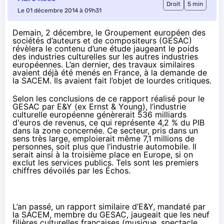
Droit
5 min
Le 01 décembre 2014 à 09h31
Demain, 2 décembre, le Groupement européen des
sociétés d’auteurs et de compositeurs (GESAC)
révèlera le contenu d’une étude jaugeant le poids
des industries culturelles sur les autres industries
européennes. L’an dernier, des travaux similaires
avaient déjà été menés en France, à la demande de
la SACEM. Ils avaient fait l’objet de lourdes critiques.
Selon les conclusions de ce rapport réalisé pour le
GESAC par E&Y (ex Ernst & Young), l’industrie
culturelle européenne génèrerait 536 milliards
d'euros de revenus, ce qui représente 4,2 % du PIB
dans la zone concernée. Ce secteur, pris dans un
sens très large, emploierait même 7,1 millions de
personnes, soit plus que l’industrie automobile. Il
serait ainsi à la troisième place en Europe, si on
exclut les services publics. Tels sont les premiers
chiffres dévoilés par
les Échos
.
L’an passé, un rapport similaire d’E&Y, mandaté par
la SACEM, membre du GESAC, jaugeait que les neuf
filières culturelles françaises (musique, spectacle