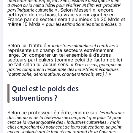
morceaux de musique, etc. Elle considère ainsi que le billet
d’avion ou la nuit d’hôtel pour réaliser un film est ‘produite’
par l’industrie culturelle
». Selon Messerlin, encore,
nettoyée de ces biais, la vraie valeur ajoutée en
France par ce secteur serait au mieux de 30 Mrds et
même 10 Mrds «
pour les estimations les plus précises.
»
Selon lui, l’intitulé «
industries culturelles et créatives
»
représente un champ de secteurs extrêmement
large. Or, comparer un tel ensemble à d’autres
secteurs particuliers (comme celui de l’automobile)
ne fait selon lui aucun sens. «
Dans ce cas, pourquoi ne
pas les comparer à l’ensemble des industries mécaniques
(automobile, aéronautique, chantiers navals, etc.) ?
»
Quel est le poids des
subventions ?
Selon ce professeur émérite, encore si «
les industries
du
cinéma
et de
la télévision
ne comptent que pour 15 pour
cent de la valeur ajoutée des « industries culturelles » mais
elles empochent 60 pour cent de leurs subventions, un point
encore souligné par le tout récent rapport de la Cour des