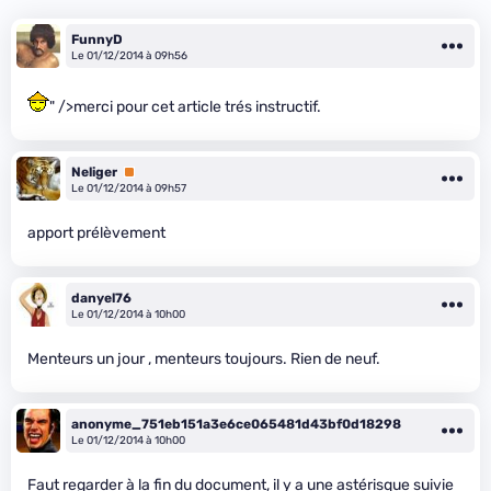
FunnyD
Le 01/12/2014 à 09h56
" />merci pour cet article trés instructif.
Neliger
Premium
Le 01/12/2014 à 09h57
apport prélèvement
danyel76
Le 01/12/2014 à 10h00
Menteurs un jour , menteurs toujours. Rien de neuf.
anonyme_751eb151a3e6ce065481d43bf0d18298
Le 01/12/2014 à 10h00
Faut regarder à la fin du document, il y a une astérisque suivie