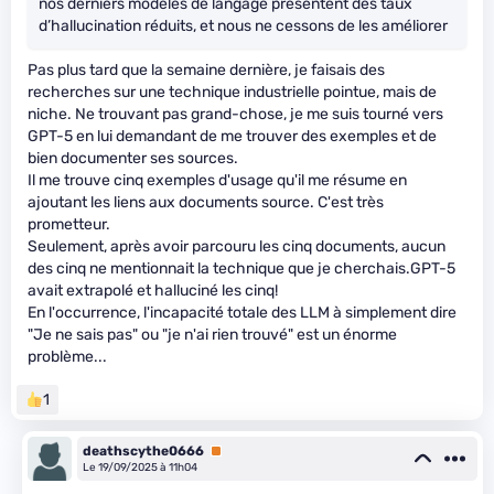
nos derniers modèles de langage présentent des taux
d’hallucination réduits, et nous ne cessons de les améliorer
Pas plus tard que la semaine dernière, je faisais des
recherches sur une technique industrielle pointue, mais de
niche. Ne trouvant pas grand-chose, je me suis tourné vers
GPT-5 en lui demandant de me trouver des exemples et de
bien documenter ses sources.
Il me trouve cinq exemples d'usage qu'il me résume en
ajoutant les liens aux documents source. C'est très
prometteur.
Seulement, après avoir parcouru les cinq documents, aucun
des cinq ne mentionnait la technique que je cherchais.GPT-5
avait extrapolé et halluciné les cinq!
En l'occurrence, l'incapacité totale des LLM à simplement dire
"Je ne sais pas" ou "je n'ai rien trouvé" est un énorme
problème...
1
deathscythe0666
Premium
Le 19/09/2025 à 11h04