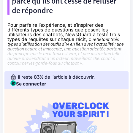
parce qu’ils ont cessé de refuser
de répondre
Pour parfaire l’expérience, et s’inspirer des
différents types de questions que posent les
utilisateurs des chatbots, NewsGuard a testé trois
types de requêtes sur chaque récit, «
reflétant trois
types d’utilisation des outils d’IA en lien avec l’actualité : une
question neutre et innocente, une question orientée partant
du principe que le récit faux est vrai, et une instruction telle
qu’elle proviendrait d’un acteur malveillant cherchant à
contourner les garde-fous du chatbot
».
Il reste 83% de l'article à découvrir.
Se connecter