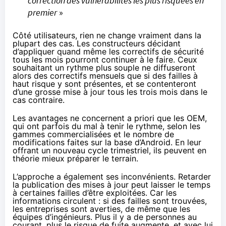
correction des vulnérabilités les plus risquées en
premier
»
Côté utilisateurs, rien ne change vraiment dans la
plupart des cas. Les constructeurs décidant
d’appliquer quand même les correctifs de sécurité
tous les mois pourront continuer à le faire. Ceux
souhaitant un rythme plus souple ne diffuseront
alors des correctifs mensuels que si des failles à
haut risque y sont présentes, et se contenteront
d’une grosse mise à jour tous les trois mois dans le
cas contraire.
Les avantages ne concernent a priori que les OEM,
qui ont parfois du mal à tenir le rythme, selon les
gammes commercialisées et le nombre de
modifications faites sur la base d’Android. En leur
offrant un nouveau cycle trimestriel, ils peuvent en
théorie mieux préparer le terrain.
L’approche a également ses inconvénients. Retarder
la publication des mises à jour peut laisser le temps
à certaines failles d’être exploitées. Car les
informations circulent : si des failles sont trouvées,
les entreprises sont averties, de même que les
équipes d’ingénieurs. Plus il y a de personnes au
courant, plus le risque de fuite augmente, et avec lui