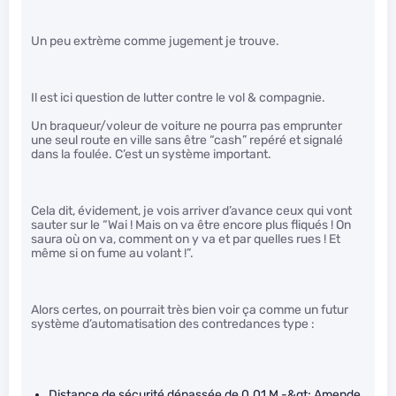
Un peu extrème comme jugement je trouve.
Il est ici question de lutter contre le vol & compagnie.
Un braqueur/voleur de voiture ne pourra pas emprunter
une seul route en ville sans être “cash” repéré et signalé
dans la foulée. C’est un système important.
Cela dit, évidement, je vois arriver d’avance ceux qui vont
sauter sur le “Wai ! Mais on va être encore plus fliqués ! On
saura où on va, comment on y va et par quelles rues ! Et
même si on fume au volant !”.
Alors certes, on pourrait très bien voir ça comme un futur
système d’automatisation des contredances type :
Distance de sécurité dépassée de 0.01 M -&gt; Amende