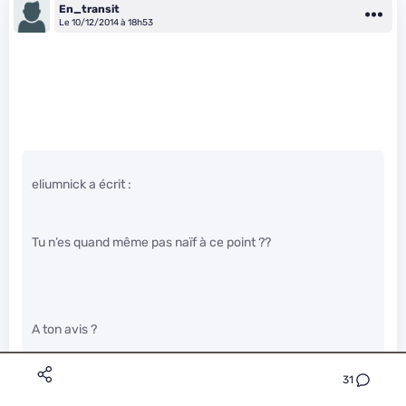
En_transit
Le 10/12/2014 à 18h53
eliumnick a écrit :
Tu n’es quand même pas naïf à ce point ??
A ton avis ?
31
Il a confiance en nos gouvernants.&nbsp;
" />