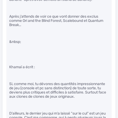
Après j’attends de voir ce que vont donner des exclus
comme Ori and the Blind Forest, Scalebound et Quantum
Break…
&nbsp;
Khamaï a écrit :
Si, comme moi, tu dévores des quantités impressionnante
de jeu (console et pc sans distinction) de toute sorte, tu
deviens plus critiques et difficiles à satisfaire. Surtout face
aux clones de clones de jeux originaux.
D’ailleurs, le dernier jeu qui m’a laissé “sur le cul” est un jeu
console. C’est ma compagne, qui à perdu plusieurs jours la