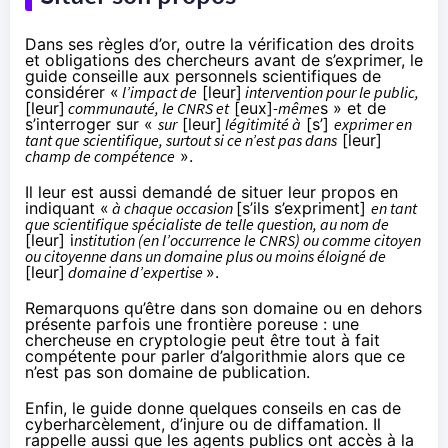
Dans ses règles d’or, outre la vérification des droits
et obligations des chercheurs avant de s’exprimer, le
guide conseille aux personnels scientifiques de
considérer «
l’impact de
[leur]
intervention pour le public,
[leur]
communauté, le CNRS et
[eux]
-même
s » et de
s’interroger sur «
sur
[leur]
légitimité à
[s’]
exprimer en
tant que scientifique, surtout si ce n’est pas dans
[leur]
champ de compétence
».
Il leur est aussi demandé de situer leur propos en
indiquant «
à chaque occasion
[s’ils s’expriment]
en tant
que scientifique spécialiste de telle question, au nom de
[leur] i
nstitution (en l’occurrence le CNRS) ou comme citoyen
ou citoyenne dans un domaine plus ou moins éloigné de
[leur]
domaine d’expertise
».
Remarquons qu’être dans son domaine ou en dehors
présente parfois une frontière poreuse : une
chercheuse en cryptologie peut être tout à fait
compétente pour parler d’algorithmie alors que ce
n’est pas son domaine de publication.
Enfin, le guide donne quelques conseils en cas de
cyberharcèlement, d’injure ou de diffamation. Il
rappelle aussi que les agents publics ont accès à la