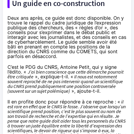
Un guide en co-construction
Deux ans après, ce guide est donc disponible. On y
trouve le rappel du cadre juridique de l’expression
publique des chercheurs, des « règles d’or », des
conseils pour s’exprimer dans le débat public et
interagir avec les journalistes, et des conseils en cas
de cyberharcèlement. Le guide semble avoir été
bâti en prenant en compte les positions de la
direction du CNRS comme du COMETS, qui sont
parfois en désaccord.
C’est le PDG du CNRS, Antoine Petit, qui y signe
l’édito. «
J’ai bien conscience que cette démarche pourrait
être critiquée
», explique-t-il. «
Il nous est notamment
souvent reproché de ne pas intervenir quand un scientifique
du CNRS prend publiquement une position controversée
(souvent sur un sujet polémique)
», ajoute-t-il.
Il en profite donc pour répondre à ce reproche : «
il
est rare en effet que le CNRS le fasse. J’observe que lorsqu’un
scientifique prend position, c’est le plus souvent au nom de
son travail de recherche et de l’expertise qui en résulte. Je
pense que notre guide doit aider tous les personnels du CNRS
à trouver un juste équilibre entre la liberté d’expression des
scientifiques, le devoir de rigueur qui s’impose à eux, la