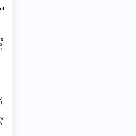
 et
.
de
s
r
e
t.
er
n