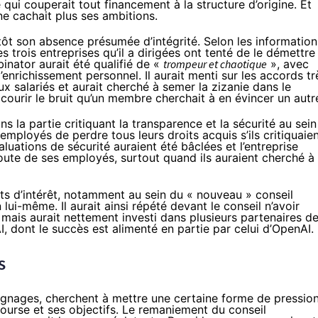
 qui couperait tout financement à la structure d’origine. Et
ne cachait plus ses ambitions
.
utôt son absence présumée d’intégrité. Selon les information
s trois entreprises qu’il a dirigées ont tenté de le démettre
nator aurait été qualifié de «
trompeur et chaotique
», avec
enrichissement personnel. Il aurait menti sur les accords tr
x salariés et aurait cherché à semer la zizanie dans le
courir le bruit qu’un membre cherchait à en évincer un autr
s la partie critiquant la transparence et la sécurité au sein
mployés de perdre tous leurs droits acquis s’ils critiquaie
luations de sécurité auraient été bâclées et l’entreprise
oute de ses employés, surtout quand ils auraient cherché à
its d’intérêt, notamment au sein du « nouveau » conseil
i-même. Il aurait ainsi répété devant le conseil n’avoir
 mais aurait nettement investi dans plusieurs partenaires d
I, dont le succès est alimenté en partie par celui d’OpenAI.
s
gnages, cherchent à mettre une certaine forme de pressio
course et ses objectifs. Le remaniement du conseil