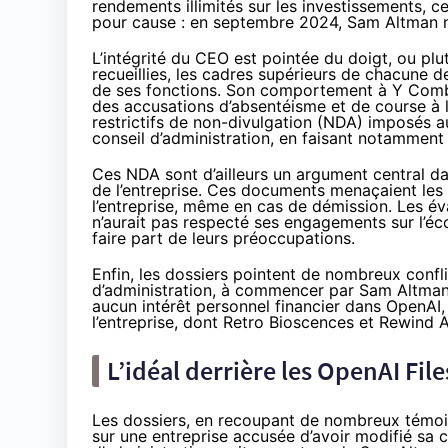
rendements illimités sur les investissements, ce
pour cause : en septembre 2024, Sam Altman
L’intégrité du CEO est pointée du doigt, ou pl
recueillies, les cadres supérieurs de chacune de
de ses fonctions. Son comportement à Y Combi
des accusations d’absentéisme et de course à l’
restrictifs de non-divulgation (NDA) imposés au
conseil d’administration, en faisant notamment 
Ces NDA sont d’ailleurs un argument central dan
de l’entreprise. Ces documents menaçaient les e
l’entreprise, même en cas de démission. Les éva
n’aurait pas respecté ses engagements sur l’éc
faire part de leurs préoccupations.
Enfin, les dossiers pointent de nombreux confl
d’administration, à commencer par Sam Altman lu
aucun intérêt personnel financier dans OpenAI,
l’entreprise, dont Retro Bioscences et Rewind A
L’idéal derrière les OpenAI File
Les dossiers, en recoupant de nombreux témoi
sur une entreprise accusée d’avoir modifié sa 