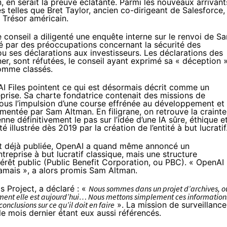
, en serait la preuve éclatante. Parmi les nouveaux arrivant
 telles que Bret Taylor, ancien co-dirigeant de Salesforce,
 Trésor américain.
e conseil a diligenté une enquête interne sur le renvoi de S
ifié par des préoccupations concernant la sécurité des
e ou ses déclarations aux investisseurs. Les déclarations des
r, sont réfutées, le conseil ayant exprimé sa « déception 
comme classés.
AI Files pointent ce qui est désormais décrit comme un
eprise. Sa charte fondatrice contenait des missions de
 sous l’impulsion d’une course effrénée au développement et
imentée par Sam Altman. En filigrane, on retrouve la crainte
ne définitivement le pas sur l’idée d’une IA sûre, éthique e
é illustrée dès 2019 par la création de l’entité à but lucratif
ait déjà publiée, OpenAI a quand même annoncé un
ntreprise à but lucratif classique, mais une structure
érêt public (Public Benefit Corporation, ou PBC). « OpenAI
jamais », a alors promis Sam Altman.
s Project, a déclaré : «
Nous sommes dans un projet d’archives, o
ent elle est aujourd’hui… Nous mettons simplement ces information
onclusions sur ce qu’il doit en faire
». La mission de surveillance
e mois dernier étant eux aussi référencés.