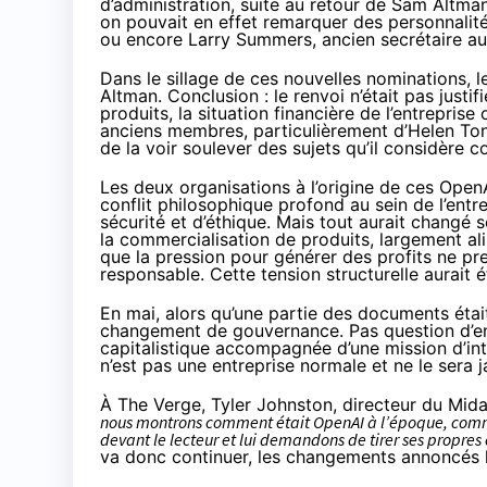
d’administration, suite au retour de Sam Altman
on pouvait en effet remarquer des personnalités
ou encore Larry Summers, ancien secrétaire au
Dans le sillage de ces nouvelles nominations, l
Altman. Conclusion : le renvoi n’était pas just
produits, la situation financière de l’entrepris
anciens membres, particulièrement d’Helen Tone
de la voir soulever des sujets qu’il considère 
Les deux organisations à l’origine de ces Open
conflit philosophique profond au sein de l’entr
sécurité et d’éthique. Mais tout aurait changé
la commercialisation de produits, largement al
que la pression pour générer des profits ne pren
responsable. Cette tension structurelle aurait ét
En mai, alors qu’une partie des documents ét
changement de gouvernance
. Pas question d’e
capitalistique accompagnée d’une mission d’int
n’est pas une entreprise normale et ne le sera 
À
The Verge
, Tyler Johnston, directeur du Mida
nous montrons comment était OpenAI à l’époque, comm
devant le lecteur et lui demandons de tirer ses propres c
va donc continuer, les changements annoncés l