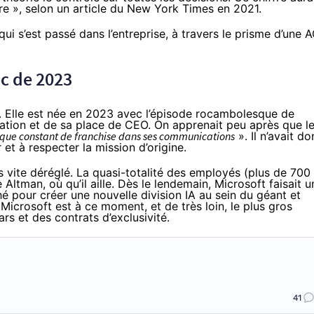
fre », selon un article du New York Times en 2021.
ui s’est passé dans l’entreprise, à travers le prisme d’une A
oc de 2023
e. Elle est née en 2023 avec l’épisode rocambolesque de
ration et de sa place de CEO. On apprenait peu après que l
ue constant de franchise dans ses communications
». Il n’avait do
 et à respecter la mission d’origine.
rès vite déréglé. La quasi-totalité des employés (plus de 700
ltman, où qu’il aille. Dès le lendemain, Microsoft faisait u
 pour créer une nouvelle division IA au sein du géant et
Microsoft est à ce moment, et de très loin, le plus gros
ars et des contrats d’exclusivité.
41