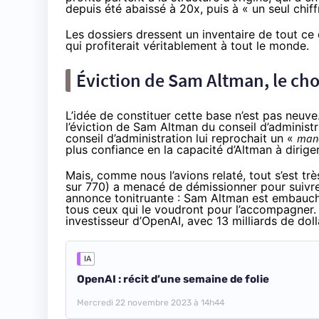
depuis été abaissé à 20x, puis à « un seul chif
Les dossiers dressent un inventaire de tout ce q
qui profiterait véritablement à tout le monde.
Éviction de Sam Altman, le ch
L’idée de constituer cette base n’est pas neuv
l’éviction de Sam Altman du conseil d’administ
conseil d’administration lui reprochait un «
manq
plus confiance en la capacité d’Altman à diriger
Mais,
comme nous l’avions relaté
, tout s’est t
sur 770) a menacé de démissionner pour suivre A
annonce tonitruante : Sam Altman est embauché
tous ceux qui le voudront pour l’accompagner. 
investisseur d’OpenAI, avec 13 milliards de doll
IA
OpenAI : récit d’une semaine de folie
Mercredi 22 novembre 2023 à 14h44