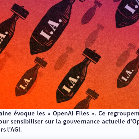
aine évoque les « OpenAI Files ». Ce regroupe
ur sensibiliser sur la gouvernance actuelle d’O
rs l’AGI.