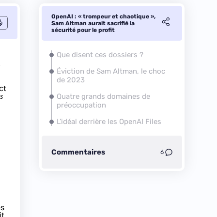
OpenAI : « trompeur et chaotique »,
Sam Altman aurait sacrifié la
sécurité pour le profit
Que disent ces dossiers ?
t
Éviction de Sam Altman, le choc
de 2023
ct
us
Quatre grands domaines de
préoccupation
L’idéal derrière les OpenAI Files
Commentaires
6
es
it