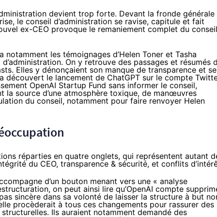
administration devient trop forte. Devant la fronde générale
se, le conseil d’administration se ravise, capitule et fait
 nouvel ex-CEO provoque le remaniement complet du conseil
via notamment les témoignages d’Helen Toner et Tasha
d’administration. On y retrouve des passages et résumés 
asts. Elles y dénonçaient son manque de transparence et se
a découvert le lancement de ChatGPT sur le compte Twitte
issement OpenAI Startup Fund sans informer le conseil,
ment la source d’une atmosphère toxique, de manœuvres
ulation du conseil, notamment pour faire renvoyer Helen
éoccupation
tions réparties en quatre onglets, qui représentent autant d
tégrité du CEO, transparence & sécurité, et conflits d’intérê
 s’accompagne d’un bouton menant vers une « analyse
estructuration, on peut ainsi lire qu’OpenAI compte supprim
 pas sincère dans sa volonté de laisser la structure à but no
’elle procèderait à tous ces changements pour rassurer des
 structurelles. Ils auraient notamment demandé des