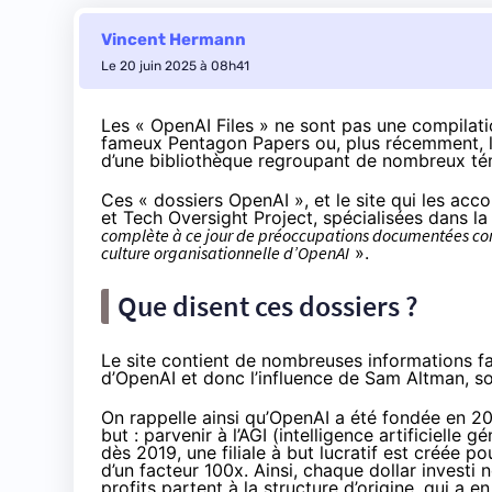
Vincent Hermann
Le 20 juin 2025 à 08h41
Les « OpenAI Files » ne sont pas une compilat
fameux
Pentagon Papers
ou, plus récemment, 
d’une bibliothèque regroupant de nombreux tém
Ces « dossiers OpenAI », et le
site qui les ac
et Tech Oversight Project, spécialisées dans la
complète à ce jour de préoccupations documentées conc
culture organisationnelle d’OpenAI
».
Que disent ces dossiers ?
Le site contient de nombreuses informations fa
d’OpenAI et donc l’influence de Sam Altman, s
On rappelle ainsi qu’OpenAI a été fondée en 201
but : parvenir à l’AGI (intelligence artificielle g
dès 2019, une filiale à but lucratif est créée po
d’un facteur 100x. Ainsi, chaque dollar investi
profits partent à la structure d’origine, qui a e