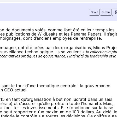
Droit
8 min
ion de documents volés, comme l’ont été en leur temps les
les
publications de WikiLeaks
et les
Panama Papers
. Il s’agi
oignages, dont d’anciens employés de l’entreprise.
compagne
, ont été créés par deux organisations, Midas Proje
 surveillance technologique. Ils se veulent «
la collection la pl
ernant les pratiques de gouvernance, l’intégrité du leadership et la
isant le tour d’une thématique centrale : la gouvernance
on CEO actuel.
5 en tant qu’organisation à but non lucratif dans un seul
énérale) et s’assurer qu’elle profite à toute l’humanité. Mais,
ur faciliter les investissements. Elle fonctionne sur la base
 ne peut rapporter qu’un maximum de 100 dollars. Au-delà, l
n théorie le contrôle sur toutes les décisions. Ce chiffre aura