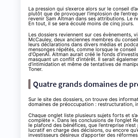
La pression qui s’exerce alors sur le conseil d’
plutôt que de provoquer l’implosion de l’entrepri
revenir Sam Altman dans ses attributions. Le
En tout, il se sera écoulé moins de cinq jours.
Les dossiers reviennent sur ces évènements, 
McCauley, deux anciennes membres du conseil 
leurs déclarations dans divers médias et podc
mensonges répétés, comme lorsque le conseil 
d’OpenAI. Altman aurait créé le fonds d’invest
masquant un conflit d’intérêt. Il serait égale
d’intimidation et même de tentatives de manip
Toner.
Quatre grands domaines de pr
Sur le site des dossiers, on trouve des informa
domaines de préoccupation : restructuration, in
Chaque onglet liste plusieurs sujets forts et
complète ». Dans les conclusions de l’onglet R
le plafond des bénéfices, que l’entreprise n’est
lucratif en charge des décisions, ou encore qu
investisseurs désireux d’apporter des réformes