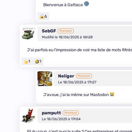
Bienvenue à Gattaca
6
SebGF
Premium
Modifié le 18/06/2025 à 16h28
J'ai parfois eu l'impression de voir ma liste de mots filt
1
1
Neliger
Premium
Le 18/06/2025 à 17h27
J'avoue, j'ai la même sur Mastodon
pamputt
Premium
Le 18/06/2025 à 17h54
Et du coup, c'est quoi la suite ? Ces entreprises et orga