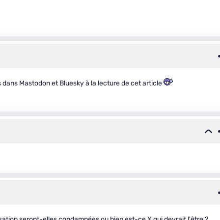
rés dans Mastodon et Bluesky à la lecture de cet article
nisation seront-elles condamnées ou bien est-ce X qui devrait l'être ?