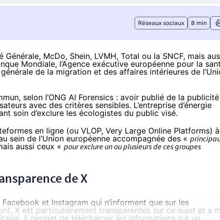
Réseaux sociaux
8 min
té Générale, McDo, Shein, LVMH, Total ou la SNCF, mais aus
Banque Mondiale, l’Agence exécutive européenne pour la san
énérale de la migration et des affaires intérieures de l’Un
un, selon l’ONG AI Forensics : avoir publié de la publicité
isateurs avec des critères sensibles. L’entreprise d’énergie
ant soin d’exclure les écologistes du public visé.
teformes en ligne (ou VLOP, Very Large Online Platforms) à
ent au sein de l’Union européenne accompagnée des «
principa
 mais aussi ceux «
pour exclure un ou plusieurs de ces groupes
ransparence de X
Facebook et Instagram qui n’informent que sur les
n), X est particulièrement transparentes sur ce sujet et a
m
étaillé. Il permet de télécharger les informations sur un