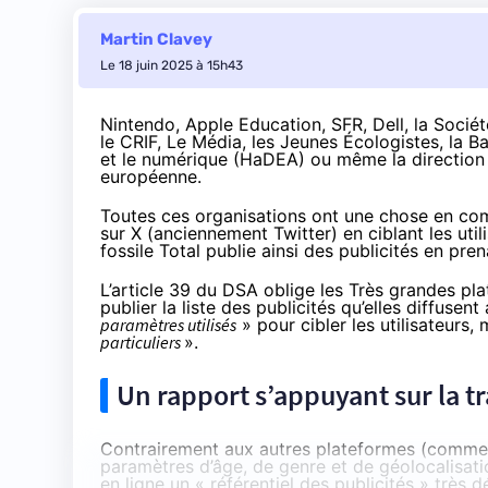
Martin Clavey
Le 18 juin 2025 à 15h43
Nintendo, Apple Education, SFR, Dell, la Socié
le CRIF, Le Média, les Jeunes Écologistes, la 
et le numérique (HaDEA) ou même la direction g
européenne.
Toutes ces organisations ont une chose en comm
sur X (anciennement Twitter) en ciblant les util
fossile Total publie ainsi des publicités en pren
L’article 39 du
DSA
oblige les Très grandes pla
publier
la liste des publicités qu’elles diffus
paramètres utilisés
» pour cibler les utilisateurs,
particuliers
».
Un rapport s’appuyant sur la t
Contrairement aux autres plateformes (comme 
paramètres d’âge, de genre et de géolocalisatio
en ligne un « référentiel des publicités » très d