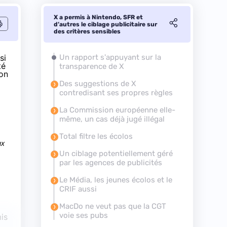
X a permis à Nintendo, SFR et
d’autres le ciblage publicitaire sur
des critères sensibles
si
Un rapport s'appuyant sur la
té
transparence de X
ion
Des suggestions de X
contredisant ses propres règles
La Commission européenne elle-
même, un cas déjà jugé illégal
Total filtre les écolos
ux
Un ciblage potentiellement géré
par les agences de publicités
Le Média, les jeunes écolos et le
CRIF aussi
MacDo ne veut pas que la CGT
voie ses pubs
is