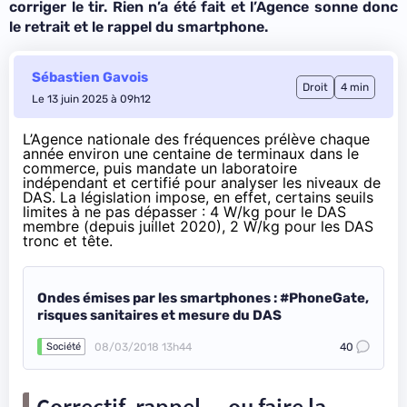
corriger le tir. Rien n’a été fait et l’Agence sonne donc
le retrait et le rappel du smartphone.
Sébastien Gavois
Droit
4 min
Le 13 juin 2025 à 09h12
L’Agence nationale des fréquences prélève chaque
année environ
une centaine de terminaux dans le
commerce
, puis mandate un laboratoire
indépendant et certifié pour analyser les niveaux de
DAS. La législation impose, en effet, certains seuils
limites à ne pas dépasser : 4 W/kg pour le DAS
membre (
depuis juillet 2020
), 2 W/kg pour les DAS
tronc et tête.
Ondes émises par les smartphones : #PhoneGate,
risques sanitaires et mesure du DAS
08/03/2018 13h44
40
Société
Correctif, rappel… ou faire la