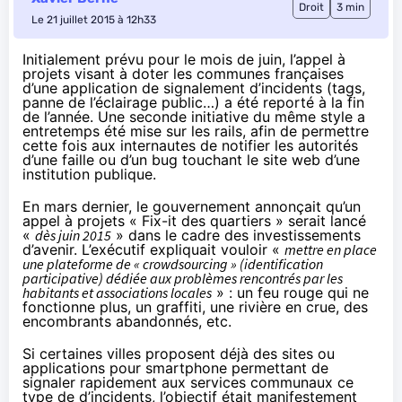
Droit
3 min
Le 21 juillet 2015 à 12h33
Initialement prévu pour le mois de juin, l’appel à
projets visant à doter les communes françaises
d’une application de signalement d’incidents (tags,
panne de l’éclairage public…) a été reporté à la fin
de l’année. Une seconde initiative du même style a
entretemps été mise sur les rails, afin de permettre
cette fois aux internautes de notifier les autorités
d’une faille ou d’un bug touchant le site web d’une
institution publique.
En mars dernier,
le gouvernement annonçait qu’un
appel à projets « Fix-it des quartiers » serait lancé
«
dès juin 2015
»
dans le cadre des investissements
d’avenir. L’exécutif expliquait vouloir «
mettre en place
une plateforme de « crowdsourcing » (identification
participative) dédiée aux problèmes rencontrés par les
habitants et associations locales
» : un feu rouge qui ne
fonctionne plus, un graffiti, une rivière en crue, des
encombrants abandonnés, etc.
Si certaines villes proposent déjà des sites ou
applications pour smartphone permettant de
signaler rapidement aux services communaux ce
type de d’incidents, l’objectif était manifestement