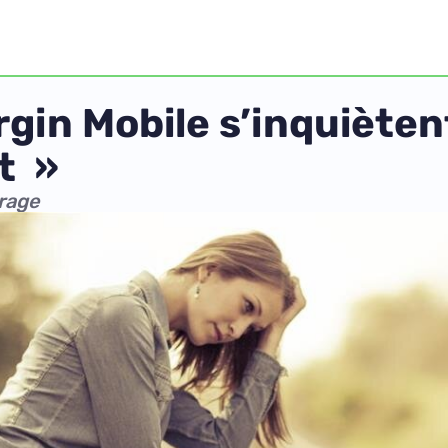
gin Mobile s’inquiètent
t »
arage