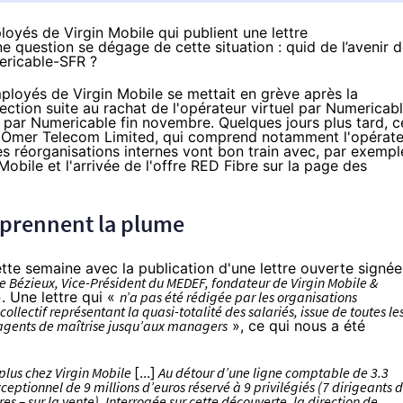
oyés de Virgin Mobile qui publient une lettre
e question se dégage de cette situation : quid de l’avenir 
ericable-SFR ?
employés de
Virgin Mobile
se mettait en grève après la
ction suite au rachat de l'opérateur virtuel par
Numericab
par
Numericable
fin novembre
. Quelques jours plus tard, c
g Omer Telecom Limited
, qui comprend notamment l'opérate
les réorganisations internes vont bon train avec, par exempl
 Mobile
et l'arrivée de l'offre
RED Fibre sur la page des
prennent la plume
tte semaine avec la publication d'
une lettre ouverte signée
e Bézieux, Vice-Président du MEDEF, fondateur de
Virgin Mobile
&
. Une lettre qui «
n’a pas été rédigée par les organisations
ollectif représentant la quasi-totalité des salariés, issue de toutes le
s agents de maîtrise jusqu’aux managers
», ce qui nous a été
 plus chez Virgin Mobile
[...]
Au détour d’une ligne comptable de 3.3
xceptionnel de 9 millions d’euros réservé à 9 privilégiés (7 dirigeants 
s – sur la vente). Interrogée sur cette découverte, la direction de