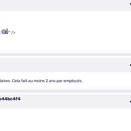
t
" />
alaires. Cela fait au moins 2 ans par employés.
e44bc4f4