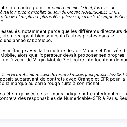
nt sur un autre point : «
pour couronner le tout, force est de
réussi leur propre mobilité au sein du Groupe NUMERICABLE-
SFR
. Il
retrouvent de plus en plus isolées (chez ce qu’il reste de
Virgin Mobile
…
»
lus esseulés, notamment parce que les différents directeurs d
 etc.) occupent bien souvent d'autres postes dans le
is une année sabbatique.
n les mélange avec
la fermeture de Joe Mobile
et
l'arrivée d
n Mobile
, alors que l'opérateur devait proposer ses propres
il de l'avenir de
Virgin Mobile
? Et notre interlocuteur de no
: «
on va arrêter notre cœur de réseau Ericsson pour passer chez
SFR
posait auparavant de contrats avec
Orange
et
SFR
pour la
 de la marque au carré rouge
suite à son rachat.
 a été organisée ce soir nous indique notre interlocuteur. L
contrera des responsables de
Numericable
-
SFR
à Paris. Res