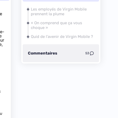
Les employés de
Virgin Mobile
de
prennent la plume
« On comprend que ça vous
choque »
le
-
e
Quid de l'avenir de
Virgin Mobile
?
ur
e,
Commentaires
53
s
du