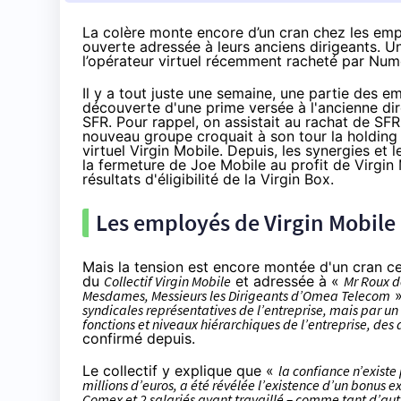
La colère monte encore d’un cran chez les empl
ouverte adressée à leurs anciens dirigeants. Un
l’opérateur virtuel récemment racheté par Num
Il y a tout juste une semaine
, une partie des 
découverte d'une prime versée à l'ancienne dire
SFR
. Pour rappel, on assistait au rachat de
SFR
nouveau groupe
croquait à son tour la holdin
virtuel
Virgin Mobile
. Depuis, les synergies et 
la
fermeture de Joe Mobile
au profit de
Virgin
résultats d'éligibilité de la Virgin Box
.
Les employés de
Virgin Mobile
Mais la tension est encore montée d'un cran ce
du
Collectif
Virgin Mobile
et adressée à «
Mr Roux d
Mesdames, Messieurs les Dirigeants d’Omea Telecom
»
syndicales représentatives de l’entreprise, mais par un c
fonctions et niveaux hiérarchiques de l’entreprise, de
confirmé depuis.
Le collectif y explique que «
la confiance n’existe
millions d’euros, a été révélée l’existence d’un bonus e
Comex et 2 salariés ayant travaillé – comme tant d’autre