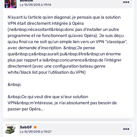
Bowbie
Le 15/09/2015 à 17h14
N’ayant lu l’article qu’en diagonal, je pensais que la solution
VPN était directement intégrée à Opéra
(ne&nbsp;nécessitant&nbsp;donc pas d’installer un autre
programme et ne fonctionnant qu’avec Opéra). Je suis déçu
qu’au final ca ne soit qu’un simple lien vers un VPN “classique”,
avec demande d’inscription. &nbsp;Je pense
que&nbsp;ça&nbsp;aurait pu&nbsp;être&nbsp;un énorme
plus par rapport a la&nbsp;concurrence&nbsp;de l’intégrer
directement (avec une configuration bateau genre
white/black list pour l’utilisation du VPN)
&nbsp;
&nbsp;Ce qui veut dire que si leur solution
VPN&nbsp;m’intéresse, je n’ai absolument pas besoin de
passer par Opéra…
SebGF
Premium
Le 15/09/2015 à 17h27