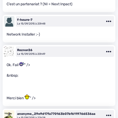
C’est un partenariat ? (NI = Next Inpact)
f-heure-7
Le 15/09/2015 à 20h48
Network Installer ;-)
Reznor26
Le 15/09/2015 à 20h49
Ok. Fail
" />
&nbsp;
Merci bien
" />
anonyme_29e9d17fa770163b07bf6119766536aa
Le 15/09/2015 à 22h28