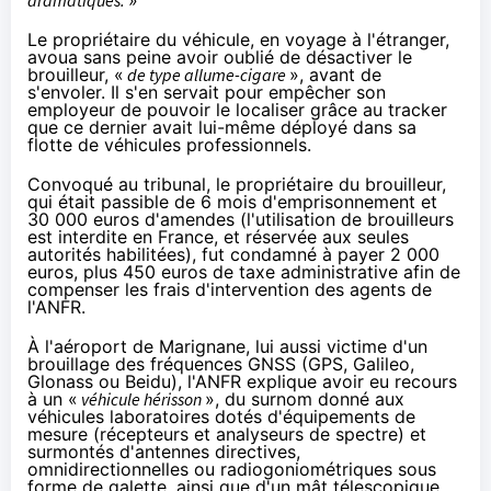
Le propriétaire du véhicule, en voyage à l'étranger,
avoua sans peine avoir oublié de désactiver le
brouilleur, «
de type allume-cigare
», avant de
s'envoler. Il s'en servait pour empêcher son
employeur de pouvoir le localiser grâce au tracker
que ce dernier avait lui-même déployé dans sa
flotte de véhicules professionnels.
Convoqué au tribunal, le propriétaire du brouilleur,
qui était passible de 6 mois d'emprisonnement et
30 000 euros d'amendes (l'utilisation de brouilleurs
est interdite en France, et réservée aux seules
autorités habilitées), fut condamné à payer 2 000
euros, plus 450 euros de taxe administrative afin de
compenser les frais d'intervention des agents de
l'ANFR.
À l'aéroport de Marignane, lui aussi victime d'un
brouillage des fréquences GNSS (GPS, Galileo,
Glonass ou Beidu), l'ANFR explique avoir eu recours
à un «
véhicule hérisson
», du surnom donné aux
véhicules laboratoires dotés d'équipements de
mesure (récepteurs et analyseurs de spectre) et
surmontés d'antennes directives,
omnidirectionnelles ou radiogoniométriques sous
forme de galette, ainsi que d'un mât télescopique