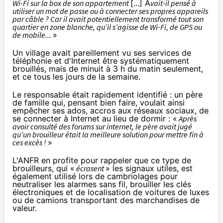
Wi-Fi sur la box de son appartement
[...] A
vait-il pensé à
utiliser un mot de passe ou à connecter ses propres appareils
par câble ? Car il avait potentiellement transformé tout son
quartier en zone blanche, qu’il s’agisse de Wi-Fi, de GPS ou
de mobile...
»
Un village avait pareillement vu ses services de
téléphonie et d'Internet être systématiquement
brouillés, mais de minuit à 3 h du matin seulement,
et ce tous les jours de la semaine.
Le responsable était rapidement identifié : un père
de famille qui, pensant bien faire, voulait ainsi
empêcher ses ados, accros aux réseaux sociaux, de
se connecter à Internet au lieu de dormir : «
Après
avoir consulté des forums sur internet, le père avait jugé
qu’un brouilleur était la meilleure solution pour mettre fin à
ces excès !
»
L'ANFR en profite pour rappeler que ce type de
brouilleurs, qui «
écrasent
» les signaux utiles, est
également utilisé lors de cambriolages pour
neutraliser les alarmes sans fil, brouiller les clés
électroniques et de localisation de voitures de luxes
ou de camions transportant des marchandises de
valeur.