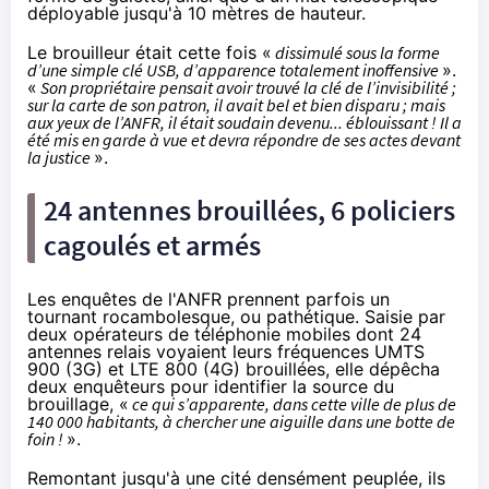
déployable jusqu'à 10 mètres de hauteur.
Le brouilleur était cette fois «
dissimulé sous la forme
d’une simple clé USB, d’apparence totalement inoffensive
».
«
Son propriétaire pensait avoir trouvé la clé de l’invisibilité ;
sur la carte de son patron, il avait bel et bien disparu ; mais
aux yeux de l’ANFR, il était soudain devenu... éblouissant ! Il a
été mis en garde à vue et devra répondre de ses actes devant
la justice
».
24 antennes brouillées, 6 policiers
cagoulés et armés
Les enquêtes de l'ANFR prennent parfois un
tournant rocambolesque, ou pathétique. Saisie par
deux opérateurs de téléphonie mobiles dont 24
antennes relais voyaient leurs fréquences UMTS
900 (3G) et LTE 800 (4G) brouillées, elle dépêcha
deux enquêteurs pour identifier la source du
brouillage, «
ce qui s’apparente, dans cette ville de plus de
140 000 habitants, à chercher une aiguille dans une botte de
foin !
».
Remontant jusqu'à une cité densément peuplée, ils