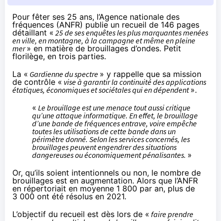
Pour fêter ses 25 ans
, l’Agence nationale des
fréquences (ANFR) publie un recueil de 146 pages
détaillant «
25 de ses enquêtes les plus marquantes menées
en ville, en montagne, à la campagne et même en pleine
mer
» en matière de brouillages d’ondes. Petit
florilège, en trois parties.
La «
Gardienne du spectre
» y rappelle que sa mission
de contrôle «
vise à garantir la continuité des applications
étatiques, économiques et sociétales qui en dépendent
».
«
Le brouillage est une menace tout aussi critique
qu’une attaque informatique. En effet, le brouillage
d’une bande de fréquences entrave, voire empêche
toutes les utilisations de cette bande dans un
périmètre donné. Selon les services concernés, les
brouillages peuvent engendrer des situations
dangereuses ou économiquement pénalisantes.
»
Or, qu’ils soient intentionnels ou non, le nombre de
brouillages est en augmentation. Alors que l’ANFR
en répertoriait en moyenne 1 800 par an, plus de
3 000 ont été résolus en 2021.
L’objectif du recueil est dès lors de «
faire prendre