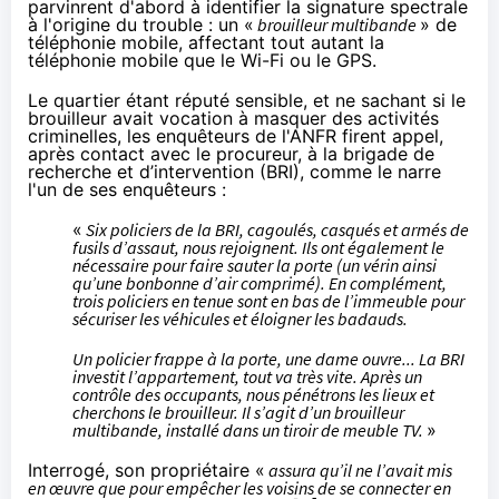
parvinrent d'abord à identifier la signature spectrale
à l'origine du trouble : un «
brouilleur multibande
» de
téléphonie mobile, affectant tout autant la
téléphonie mobile que le Wi-Fi ou le GPS.
Le quartier étant réputé sensible, et ne sachant si le
brouilleur avait vocation à masquer des activités
criminelles, les enquêteurs de l'ANFR firent appel,
après contact avec le procureur, à la brigade de
recherche et d’intervention (BRI), comme le narre
l'un de ses enquêteurs :
«
Six policiers de la BRI, cagoulés, casqués et armés de
fusils d’assaut, nous rejoignent. Ils ont également le
nécessaire pour faire sauter la porte (un vérin ainsi
qu’une bonbonne d’air comprimé). En complément,
trois policiers en tenue sont en bas de l’immeuble pour
sécuriser les véhicules et éloigner les badauds.
Un policier frappe à la porte, une dame ouvre... La BRI
investit l’appartement, tout va très vite. Après un
contrôle des occupants, nous pénétrons les lieux et
cherchons le brouilleur. Il s’agit d’un brouilleur
multibande, installé dans un tiroir de meuble TV.
»
Interrogé, son propriétaire «
assura qu’il ne l’avait mis
en œuvre que pour empêcher les voisins de se connecter en