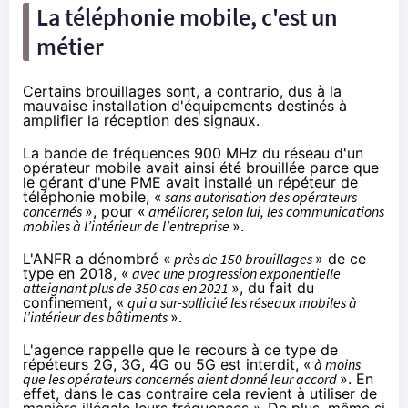
La téléphonie mobile, c'est un
métier
Certains brouillages sont, a contrario, dus à la
mauvaise installation d'équipements destinés à
amplifier la réception des signaux.
La bande de fréquences 900 MHz du réseau d'un
opérateur mobile avait ainsi été brouillée parce que
le gérant d'une PME avait installé un répéteur de
téléphonie mobile, «
sans autorisation des opérateurs
concernés
», pour «
améliorer, selon lui, les communications
mobiles à l’intérieur de l’entreprise
».
L'ANFR a dénombré «
près de 150 brouillages
» de ce
type en 2018, «
avec une progression exponentielle
atteignant plus de 350 cas en 2021
», du fait du
confinement, «
qui a sur-sollicité les réseaux mobiles à
l’intérieur des bâtiments
».
L'agence rappelle que le recours à ce type de
répéteurs 2G, 3G, 4G ou 5G est interdit, «
à moins
que les opérateurs concernés aient donné leur accord
». En
effet, dans le cas contraire cela revient à utiliser de
manière illégale leurs fréquences »
.
De plus, même si