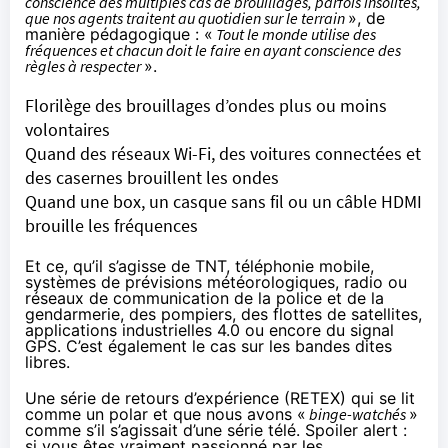
conscience des multiples cas de brouillages, parfois insolites,
que nos agents traitent au quotidien sur le terrain
», de
manière pédagogique : «
Tout le monde utilise des
fréquences et chacun doit le faire en ayant conscience des
règles à respecter
».
Florilège des brouillages d’ondes plus ou moins
volontaires
Quand des réseaux Wi-Fi, des voitures connectées et
des casernes brouillent les ondes
Quand une box, un casque sans fil ou un câble HDMI
brouille les fréquences
Et ce, qu’il s’agisse de TNT, téléphonie mobile,
systèmes de prévisions météorologiques, radio ou
réseaux de communication de la police et de la
gendarmerie, des pompiers, des flottes de satellites,
applications industrielles 4.0 ou encore du signal
GPS. C’est également le cas sur les
bandes dites
libres
.
Une série de retours d’expérience (RETEX) qui se lit
comme un polar et que nous avons «
binge-watchés
»
comme s’il s’agissait d’une série télé. Spoiler alert :
si vous êtes vraiment passionné par les