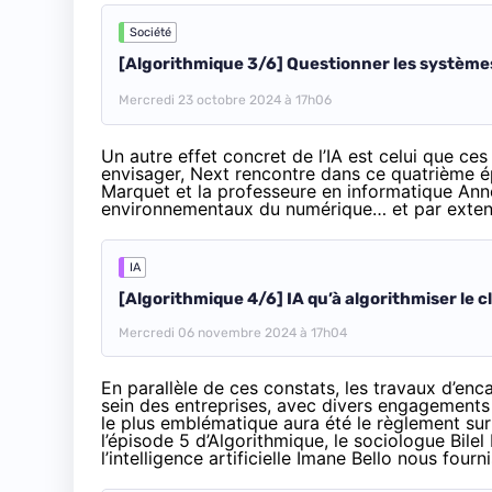
Société
[Algorithmique 3/6] Questionner les système
Mercredi 23 octobre 2024 à 17h06
Un autre effet concret de l’IA est celui que ces 
envisager, Next rencontre dans ce quatrième é
Marquet et la professeure en informatique Ann
environnementaux du numérique… et par extensi
IA
[Algorithmique 4/6] IA qu’à algorithmiser le c
Mercredi 06 novembre 2024 à 17h04
En parallèle de ces constats, les travaux d’enc
sein des entreprises, avec divers engagement
le plus emblématique aura été le règlement sur
l’épisode 5 d’Algorithmique, le sociologue Bilel
l’intelligence artificielle Imane Bello nous fou