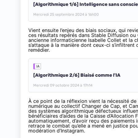
[Algorithmique 1/6] Intelligence sans consci
Mercredi 25 septembre 2024 à 16h00
Vient ensuite l’enjeu des biais sociaux, qui re
ces résultats repérés dans Stable Diffusion ou 
ancienne informaticienne Isabelle Collet et la c
s’attaque à la manière dont ceux-ci s’infiltrent 
remédier.
IA
[Algorithmique 2/6] Biaisé comme l’IA
Mercredi 09 octobre 2024 à 17h14
À ce point de la réflexion vient la nécessité d
numérique au collectif Changer de Cap, et Cami
des systèmes algorithmique défectueux influence
bénéficiaires d’aides de la Caisse d’Allocation F
automatiquement, d’avoir reçu des paiements in
retrace le combat qu’elle a mené en justice po
modération d’Instagram.