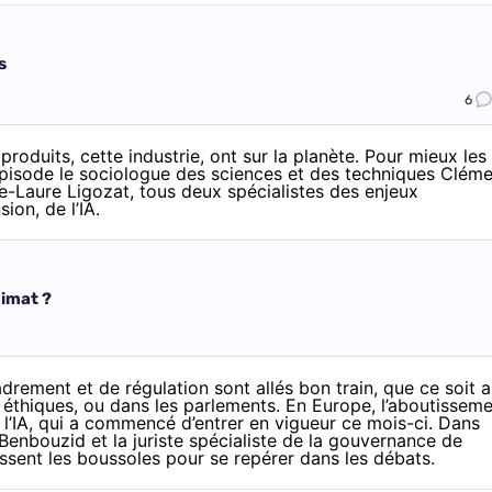
s
6
produits, cette industrie, ont sur la planète. Pour mieux les
pisode le sociologue des sciences et des techniques Clém
e-Laure Ligozat, tous deux spécialistes des enjeux
on, de l’IA.
limat ?
adrement et de régulation sont allés bon train, que ce soit 
s
éthiques
, ou dans les parlements. En Europe, l’aboutissem
 l’IA, qui a commencé d’entrer en vigueur
ce mois-ci
. Dans
 Benbouzid et la juriste spécialiste de la gouvernance de
rnissent les boussoles pour se repérer dans les débats.