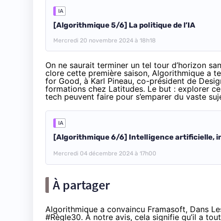
IA
[Algorithmique 5/6] La politique de l’IA
Mercredi 20 novembre 2024 à 18h18
On ne saurait terminer un tel tour d’horizon san
clore cette première saison, Algorithmique a 
for Good, à Karl Pineau, co-président de Desig
formations chez Latitudes. Le but : explorer ce
tech peuvent faire pour s’emparer du vaste sujet 
IA
[Algorithmique 6/6] Intelligence artificielle, 
Mercredi 04 décembre 2024 à 17h00
À partager
Algorithmique a convaincu
Framasoft
,
Dans Le
#Règle30
. À notre avis, cela signifie qu’il a t