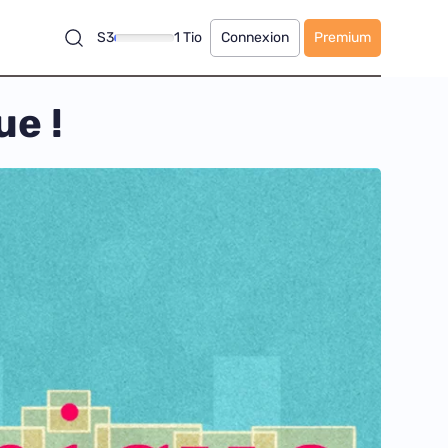
S3
1 Tio
Connexion
Premium
ue !