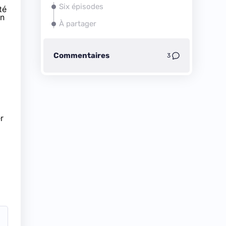
Six épisodes
té
in
À partager
Commentaires
3
r