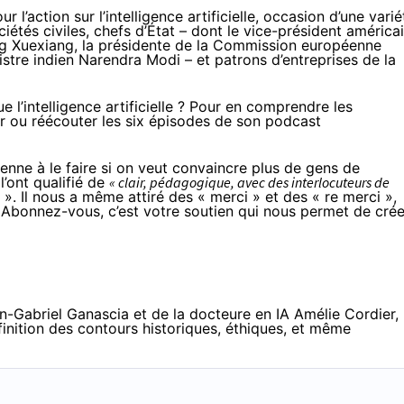
 l’action sur l’intelligence artificielle
, occasion d’une varié
iétés civiles,
chefs d’État
– dont le vice-président américa
ing Xuexiang, la présidente de la Commission européenne
stre indien Narendra Modi – et patrons d’entreprises de la
e l’intelligence artificielle ? Pour en comprendre les
r ou réécouter les six épisodes de son podcast
renne à le faire si on veut convaincre plus de gens de
l’ont
qualifié
de
« clair, pédagogique, avec des interlocuteurs de
 »
. Il nous a même attiré des «
merci
» et des «
re merci
»,
 Abonnez-vous, c’est votre soutien qui nous permet de crée
an-Gabriel Ganascia et de la docteure en IA Amélie Cordier,
inition des contours historiques, éthiques, et même