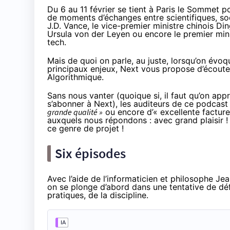
Du 6 au 11 février se tient à Paris le
Sommet pour
de moments d’échanges entre scientifiques, soc
J.D. Vance, le vice-premier ministre chinois D
Ursula von der Leyen ou encore le premier mini
tech.
Mais de quoi on parle, au juste, lorsqu’on évoqu
principaux enjeux, Next vous propose d’écoute
Algorithmique.
Sans nous vanter (quoique si, il faut qu’on app
s’abonner à Next), les auditeurs de ce podcast 
grande qualité »
ou encore d’
« excellente facture
auxquels nous répondons : avec grand plaisir !
ce genre de projet !
Six épisodes
Avec l’aide de l’informaticien et philosophe Je
on se plonge d’abord dans une tentative de déf
pratiques, de la discipline.
IA