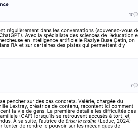
ence
17
vient régulièrement dans les conversations (souvenez-vous d
ChatGPT). Avec la spécialiste des sciences de l’éducation e
hercheuse en intelligence artificielle Raziye Buse Çetin, on
dans l’IA et sur certaines des pistes qui permettent d’y
7
e se pencher sur des cas concrets. Valérie, chargée du
lle Lextray, créatrice de contenu, racontent ici comment
nt la vie de gens. La première détaille les difficultés des
amiliale (CAF) lorsqu’ils se retrouvent accusés à tort, et
dus. À sa suite, l’autrice de
Briser la chaîne
(
Leduc
, 2024)
ur tenter de rendre le pouvoir sur les mécaniques de