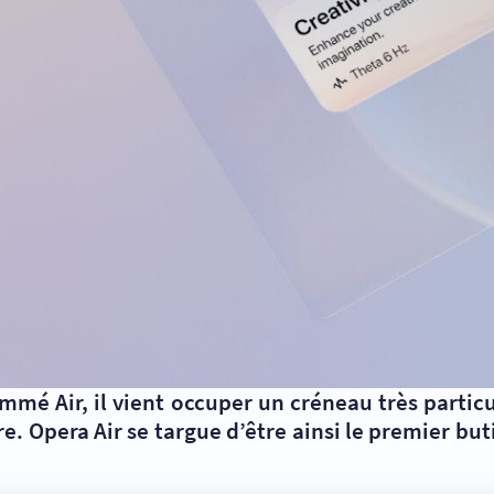
mé Air, il vient occuper un créneau très particu
re. Opera Air se targue d’être ainsi le premier bu