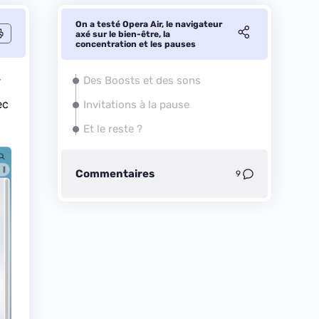
On a testé Opera Air, le navigateur
axé sur le bien-être, la
concentration et les pauses
r
Des Boosts et des sons
ec
Invitations à la pause
Et le reste ?
Commentaires
9