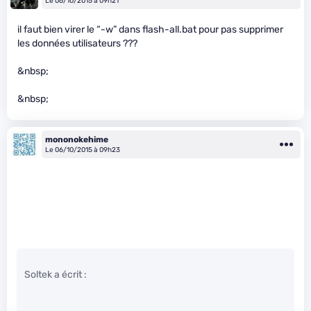
Le 06/10/2015 à 09h21
il faut bien virer le “-w” dans flash-all.bat pour pas supprimer
les données utilisateurs ???
&nbsp;
&nbsp;
mononokehime
Le 06/10/2015 à 09h23
Soltek a écrit :