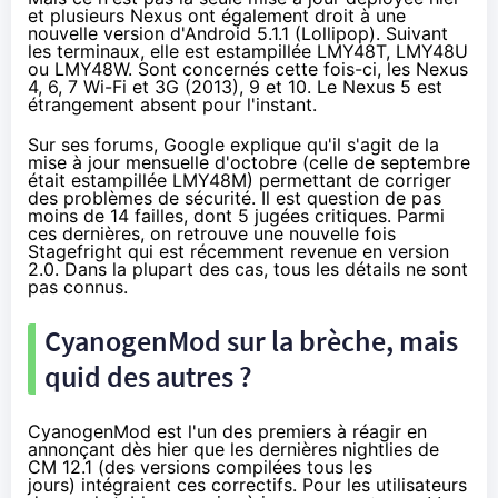
et plusieurs Nexus ont également droit à une
nouvelle version d'Android 5.1.1 (
Lollipop
). Suivant
les terminaux, elle est estampillée LMY48T, LMY48U
ou LMY48W. Sont concernés cette fois-ci, les Nexus
4, 6, 7 Wi-Fi et 3G (2013), 9 et 10. Le
Nexus 5
est
étrangement absent pour l'instant.
Sur ses forums
, Google explique qu'il s'agit de la
mise à jour mensuelle
d'octobre (
celle de septembre
était estampillée LMY48M
) permettant de corriger
des problèmes de sécurité. Il est question de pas
moins de 14 failles, dont 5 jugées critiques. Parmi
ces dernières, on retrouve une nouvelle fois
Stagefright qui est récemment revenue en version
2.0
. Dans la plupart des cas, tous les détails ne sont
pas connus.
CyanogenMod sur la brèche, mais
quid des autres ?
CyanogenMod est l'un des premiers à réagir en
annonçant
dès hier
que les dernières nightlies de
CM 12.1 (des versions compilées tous les
jours) intégraient ces correctifs. Pour les utilisateurs