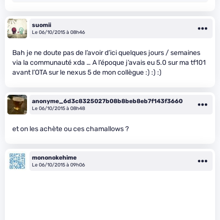
suomii
Le 06/10/2015 à 08h46
Bah je ne doute pas de l’avoir d’ici quelques jours / semaines
via la communauté xda … A l’époque j’avais eu 5.0 sur ma tf101
avant l’OTA sur le nexus 5 de mon collègue :) :) :)
anonyme_6d3c8325027b08b8beb8eb7f143f3660
Le 06/10/2015 à 08h48
et on les achète ou ces chamallows ?
mononokehime
Le 06/10/2015 à 09h06