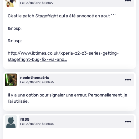
Le 06/10/2015 à 08h27
C’est le patch Stagefright qui a été annoncé en aout ^^’
&nbsp;
&nbsp;
http://www.ibtimes.co.uk/xperia-z2-z3-series-getting-
stagefright-bug-fix-via-and…
neointhematrix
Le 06/10/2015 à 08h36
Il y a une option pour signaler une erreur. Personnellement, je
l’ai utilisée.
flt35
Le 06/10/2015 à 08h44