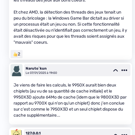
les threads des jeux aux bons coeurs.
Et chez AMD, la détection des threads des jeux tenait un
peu du bricolage : la Windows Game Bar dictait au driver si
un processus était un jeu ou non. Si cette fonctionnalité
était désactivée ou n'identifiait pas correctement un jeu, il y
avait des risques pour que les threads soient assignés aux
"mauvais" coeurs.
2
Naruto`kun
Le 07/01/2025 à 11h50
Je viens de faire les calculs, le 9950X aurait bien deux
chiplets (au vu de sa quantité de cache initiale) et le
9950X3D ajoute 64Mo de cache (idem que le 9800X3D par
rapport au 9700X qui n'on qu'un chiplet) donc j'en conclue
sur c'est comme le 7950X3D et un seul chiplet dispose du
cache supplémentaire...
127.0.0.1