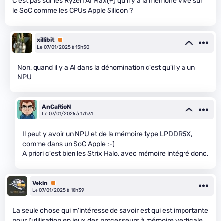
C'est pas sur les Ryzen AI Max(+) qu'il y a la mémoire vive sur
le SoC comme les CPUs Apple Silicon ?
xillibit
Premium
Le 07/01/2025 à 15h50
Non, quand il y a AI dans la dénomination c'est qu'il y a un
NPU
AnCaRioN
Le 07/01/2025 à 17h31
Il peut y avoir un NPU et de la mémoire type LPDDR5X,
comme dans un SoC Apple :-)
A priori c'est bien les Strix Halo, avec mémoire intégré donc.
Vekin
Premium
Le 07/01/2025 à 10h39
La seule chose qui m'intéresse de savoir est qui est importante
pour l'utilisation en jeux des processeurs à mémoire verticale,