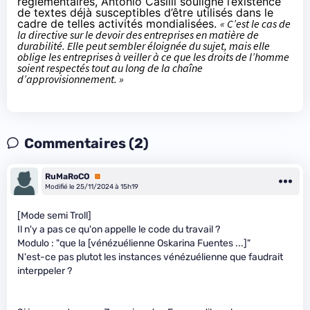
réglementaires, Antonio Casilli souligne l’existence
de textes déjà susceptibles d’être utilisés dans le
cadre de telles activités mondialisées.
« C’est le cas de
la
directive sur le devoir des entreprises en matière de
durabilité
. Elle peut sembler éloignée du sujet, mais elle
oblige les entreprises à veiller à ce que les droits de l’homme
soient respectés tout au long de la chaîne
d’approvisionnement. »
Commentaires (2)
RuMaRoCO
Premium
Modifié le 25/11/2024 à 15h19
[Mode semi Troll]
Il n'y a pas ce qu'on appelle le code du travail ?
Modulo : "que la [vénézuélienne Oskarina Fuentes ...]"
N'est-ce pas plutot les instances vénézuélienne que faudrait
interppeler ?