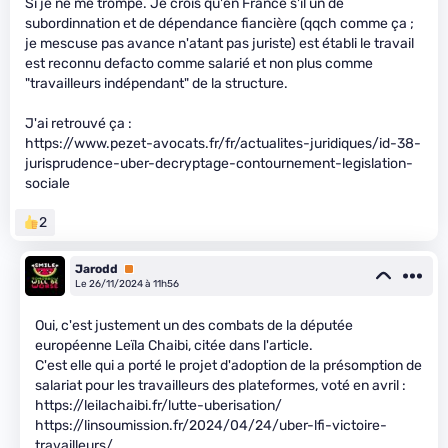
Si je ne me trompe. Je crois qu'en France s'il un de
subordinnation et de dépendance fiancière (qqch comme ça ;
je mescuse pas avance n'atant pas juriste) est établi le travail
est reconnu defacto comme salarié et non plus comme
"travailleurs indépendant" de la structure.
J'ai retrouvé ça :
https://www.pezet-avocats.fr/fr/actualites-juridiques/id-38-
jurisprudence-uber-decryptage-contournement-legislation-
sociale
2
Jarodd
Premium
Le 26/11/2024 à 11h56
Oui, c'est justement un des combats de la députée
européenne Leïla Chaibi, citée dans l'article.
C'est elle qui a porté le projet d'adoption de la présomption de
salariat pour les travailleurs des plateformes, voté en avril :
https://leilachaibi.fr/lutte-uberisation/
https://linsoumission.fr/2024/04/24/uber-lfi-victoire-
travailleurs/