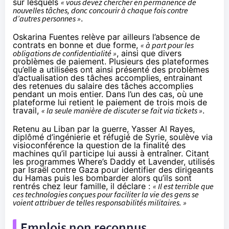
sur lesquels
« vous devez chercher en permanence de
nouvelles tâches, donc concourir à chaque fois contre
d’autres personnes »
.
Oskarina Fuentes relève par ailleurs l’absence de
contrats en bonne et due forme,
« à part pour les
obligations de confidentialité »
, ainsi que divers
problèmes de paiement. Plusieurs des plateformes
qu’elle a utilisées ont ainsi présenté des problèmes
d’actualisation des tâches accomplies, entrainant
des retenues du salaire des tâches accomplies
pendant un mois entier. Dans l’un des cas, où une
plateforme lui retient le paiement de trois mois de
travail,
« la seule manière de discuter se fait via tickets »
.
Retenu au Liban par la guerre, Yasser Al Rayes,
diplômé d’ingénierie et réfugié de Syrie, soulève via
visioconférence la question de la finalité des
machines qu’il participe lui aussi à entraîner. Citant
les programmes
Where’s Daddy
et
Lavender
, utilisés
par Israël contre Gaza pour identifier des dirigeants
du Hamas puis les bombarder alors qu’ils sont
rentrés chez leur famille, il déclare :
« Il est terrible que
ces technologies conçues pour faciliter la vie des gens se
voient attribuer de telles responsabilités militaires. »
Emplois non reconnus