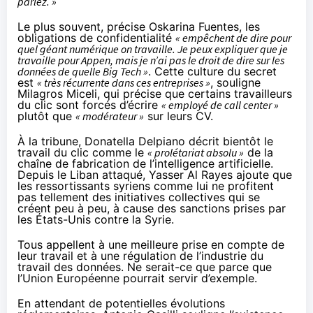
parlez. »
Le plus souvent, précise Oskarina Fuentes, les
obligations de confidentialité
« empêchent de dire pour
quel géant numérique on travaille. Je peux expliquer que je
travaille pour Appen, mais je n’ai pas le droit de dire sur les
données de quelle Big Tech »
. Cette culture du secret
est
« très récurrente dans ces entreprises »
, souligne
Milagros Miceli, qui précise que certains travailleurs
du clic sont forcés d’écrire
« employé de call center »
plutôt que
« modérateur »
sur leurs CV.
À la tribune, Donatella Delpiano décrit bientôt le
travail du clic comme le
« prolétariat absolu »
de la
chaîne de fabrication de l’intelligence artificielle.
Depuis le Liban attaqué, Yasser Al Rayes ajoute que
les ressortissants syriens comme lui ne profitent
pas tellement des initiatives collectives qui se
créent peu à peu, à cause des
sanctions
prises par
les États-Unis contre la Syrie.
Tous appellent à une meilleure prise en compte de
leur travail et à une régulation de l’industrie du
travail des données. Ne serait-ce que parce que
l’Union Européenne pourrait servir d’exemple.
En attendant de potentielles évolutions