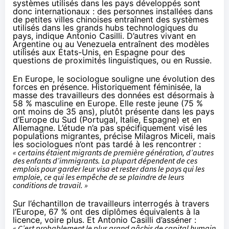
systèmes utilisés dans les pays développés sont
donc internationaux : des personnes installées dans
de petites villes chinoises entraînent des systèmes
utilisés dans les grands hubs technologiques du
pays, indique Antonio Casilli. D’autres vivant en
Argentine ou au Venezuela entraînent des modèles
utilisés aux États-Unis, en Espagne pour des
questions de proximités linguistiques, ou en Russie.
En Europe, le sociologue souligne une évolution des
forces en présence. Historiquement féminisée, la
masse des travailleurs des données est désormais à
58 % masculine en Europe. Elle reste jeune (75 %
ont moins de 35 ans), plutôt présente dans les pays
d’Europe du Sud (Portugal, Italie, Espagne) et en
Allemagne. L’étude n’a pas spécifiquement visé les
populations migrantes, précise Milagros Miceli, mais
les sociologues n’ont pas tardé à les rencontrer :
« certains étaient migrants de première génération, d’autres
des enfants d’immigrants. La plupart dépendent de ces
emplois pour garder leur visa et rester dans le pays qui les
emploie, ce qui les empêche de se plaindre de leurs
conditions de travail. »
Sur l’échantillon de travailleurs interrogés à travers
l’Europe, 67 % ont des diplômes équivalents à la
licence, voire plus. Et Antonio Casilli d’asséner :
« C’est probablement le plus grand gâchis de capital humain