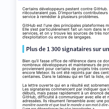
Certains développeurs pestent contre GitHub. 
n’écouteraient pas. D’importants contributeurs 
service à remédier à plusieurs problèmes.
GitHub est l'une des principales plateformes 
Elle s’est particulièrement fait un nom dans le
services, et on y trouve les sources de très nom
d’exploitation ou encore de langages.
Plus de 1 300 signataires sur u
Bien qu’il fasse office de référence dans ce d
nombreux développeurs et mainteneurs de projet
proviennent pour certains de projets très conn
encore Meteor. Ils ont été rejoints par des cen
centaines. Dans le
tableau qui en fait la liste
, 
La lettre ouverte qui en a résulté
est sobrement 
Les signataires commencent par indiquer que l
débuts, mais passe rapidement à un énoncé de s
GitHub, difficulté à communiquer avec elle et m
adressées. Ils résument l’ensemble avec une poi
manière ouverte et que tout le monde a son mot à dire d
l’une nos dépendances les plus importantes
».