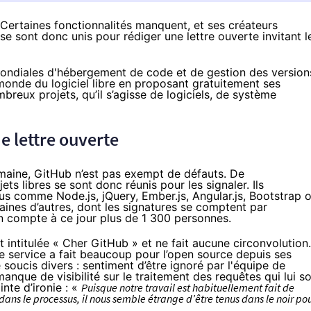
Certaines fonctionnalités manquent, et ses créateurs
se sont donc unis pour rédiger une lettre ouverte invitant l
mondiales d'hébergement de code et de gestion des version
 monde du logiciel libre en proposant gratuitement ses
breux projets, qu’il s’agisse de logiciels, de système
ne lettre ouverte
omaine, GitHub n’est pas exempt de défauts. De
s libres se sont donc réunis pour les signaler. Ils
us comme Node.js, jQuery, Ember.js, Angular.js, Bootstrap 
taines d’autres, dont les signatures se comptent par
on compte à ce jour plus de 1 300 personnes.
intitulée « Cher GitHub » et ne fait aucune circonvolution.
e service a fait beaucoup pour l’open source depuis ses
oucis divers : sentiment d’être ignoré par l'équipe de
anque de visibilité sur le traitement des requêtes qui lui s
nte d’ironie : «
Puisque notre travail est habituellement fait de
ans le processus, il nous semble étrange d’être tenus dans le noir po