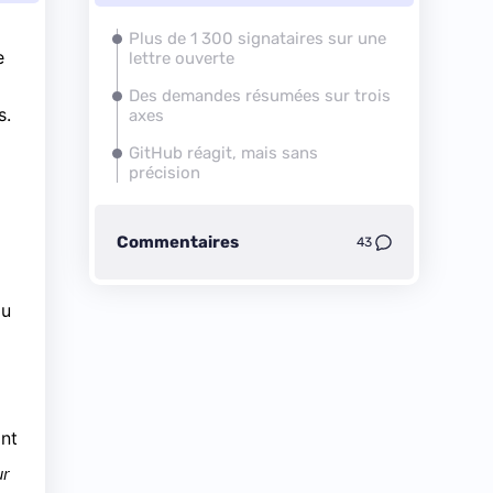
Plus de 1 300 signataires sur une
e
lettre ouverte
Des demandes résumées sur trois
s.
axes
GitHub réagit, mais sans
précision
Commentaires
43
ou
ont
ur