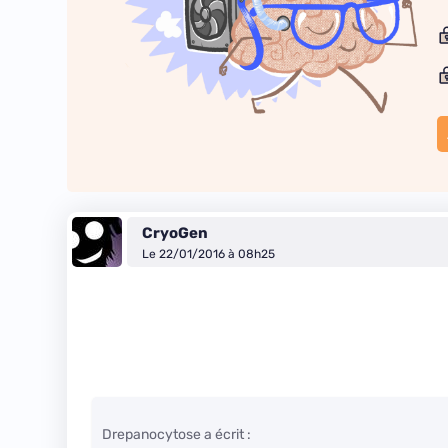
CryoGen
Le 22/01/2016 à 08h25
Drepanocytose a écrit :