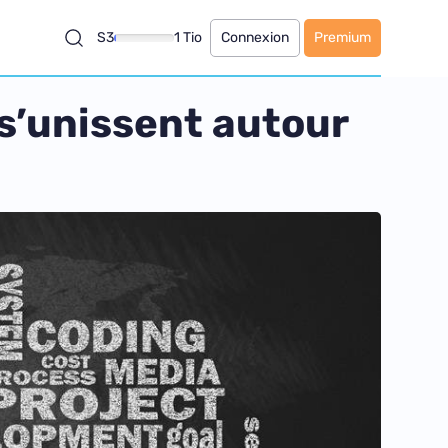
S3
1 Tio
Connexion
Premium
s’unissent autour