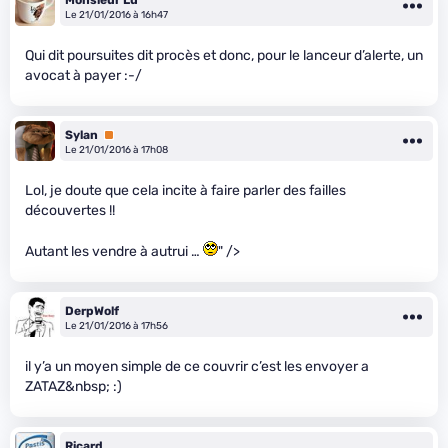
Le 21/01/2016 à 16h47
Qui dit poursuites dit procès et donc, pour le lanceur d’alerte, un
avocat à payer :-/
Sylan
Premium
Le 21/01/2016 à 17h08
Lol, je doute que cela incite à faire parler des failles
découvertes !!
Autant les vendre à autrui …
" />
DerpWolf
Le 21/01/2016 à 17h56
il y’a un moyen simple de ce couvrir c’est les envoyer a
ZATAZ&nbsp; :)
Ricard