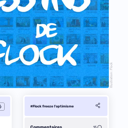
Illustration : Flock
#Flock freeze l’optimisme
Commentaires
15