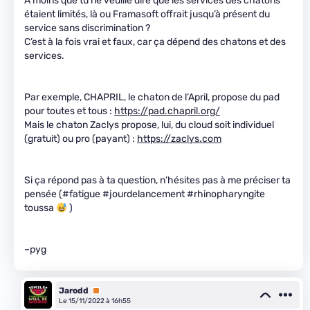
A moins que tu ne veuille dire que les services des chatons
étaient limités, là ou Framasoft offrait jusqu’à présent du
service sans discrimination ?
C’est à la fois vrai et faux, car ça dépend des chatons et des
services.
Par exemple, CHAPRIL, le chaton de l’April, propose du pad
pour toutes et tous :
https://pad.chapril.org/
Mais le chaton Zaclys propose, lui, du cloud soit individuel
(gratuit) ou pro (payant) :
https://zaclys.com
Si ça répond pas à ta question, n’hésites pas à me préciser ta
pensée (#fatigue #jourdelancement #rhinopharyngite
toussa
)
–pyg
Jarodd
Premium
Le 15/11/2022 à 16h55