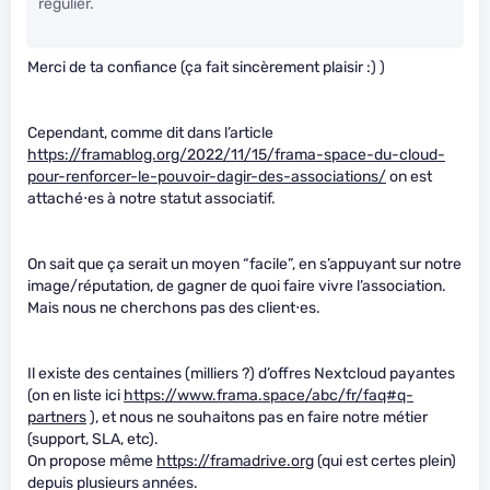
régulier.
Merci de ta confiance (ça fait sincèrement plaisir :) )
Cependant, comme dit dans l’article
https://framablog.org/2022/11/15/frama-space-du-cloud-
pour-renforcer-le-pouvoir-dagir-des-associations/
on est
attaché⋅es à notre statut associatif.
On sait que ça serait un moyen “facile”, en s’appuyant sur notre
image/réputation, de gagner de quoi faire vivre l’association.
Mais nous ne cherchons pas des client⋅es.
Il existe des centaines (milliers ?) d’offres Nextcloud payantes
(on en liste ici
https://www.frama.space/abc/fr/faq#q-
partners
), et nous ne souhaitons pas en faire notre métier
(support, SLA, etc).
On propose même
https://framadrive.org
(qui est certes plein)
depuis plusieurs années.