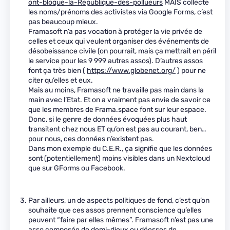
ont-bloque-la-Republique-des-pollueurs
MAIS collecte
les noms/prénoms des activistes via Google Forms, c’est
pas beaucoup mieux.
Framasoft n’a pas vocation à protéger la vie privée de
celles et ceux qui veulent organiser des événements de
désobeissance civile (on pourrait, mais ça mettrait en péril
le service pour les 9 999 autres assos). D’autres assos
font ça très bien (
https://www.globenet.org/
) pour ne
citer qu’elles et eux.
Mais au moins, Framasoft ne travaille pas main dans la
main avec l’Etat. Et on a vraiment pas envie de savoir ce
que les membres de Frama.space font sur leur espace.
Donc, si le genre de données évoquées plus haut
transitent chez nous ET qu’on est pas au courant, ben…
pour nous, ces données n’existent pas.
Dans mon exemple du C.E.R., ça signifie que les données
sont (potentiellement) moins visibles dans un Nextcloud
que sur GForms ou Facebook.
Par ailleurs, un de aspects politiques de fond, c’est qu’on
souhaite que ces assos prennent conscience qu’elles
peuvent “faire par elles mêmes”. Framasoft n’est pas une
asso composée de demi-dieux ou déesses de