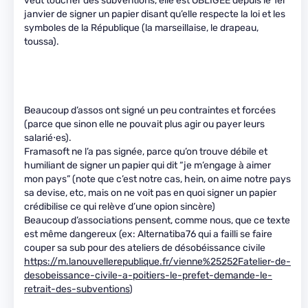
veut toucher des subventions, elle est OBLIGEE depuis le 1er
janvier de signer un papier disant qu’elle respecte la loi et les
symboles de la République (la marseillaise, le drapeau,
toussa).
Beaucoup d’assos ont signé un peu contraintes et forcées
(parce que sinon elle ne pouvait plus agir ou payer leurs
salarié⋅es).
Framasoft ne l’a pas signée, parce qu’on trouve débile et
humiliant de signer un papier qui dit “je m’engage à aimer
mon pays” (note que c’est notre cas, hein, on aime notre pays
sa devise, etc, mais on ne voit pas en quoi signer un papier
crédibilise ce qui relève d’une opion sincère)
Beaucoup d’associations pensent, comme nous, que ce texte
est même dangereux (ex: Alternatiba76 qui a failli se faire
couper sa sub pour des ateliers de désobéissance civile
https://m.lanouvellerepublique.fr/vienne%25252Fatelier-de-
desobeissance-civile-a-poitiers-le-prefet-demande-le-
retrait-des-subventions
)