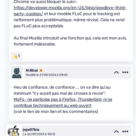
Chrome va aussi bloquer le suivi :
https://developer.mozilla.org/en-US/blog/goodbye-third-
party-cookies/
et leur modèle FLoC pour le tracking est
nettement plus problématique, même révisé. Cela ne rend
pas FLoC plus acceptable.
Au final Mozilla introduit une fonction qui, cela est mon avis,
fortement indésirable.
1
M.Rhal
Premium
Modifié le 27/09/2024 à 01h43
Heu de confiance, de confiance ... on va dire qu'au
minimum "il y aurait pas mal de choses à revoir":
MoFo : ne participe pas à Firefox, Thunderbird, ni ne
contribue techniquement au web ouvert
(voir le lien de mon lien et les commentaires)
jeje07bis
Le 26/09/2024 à 15h12