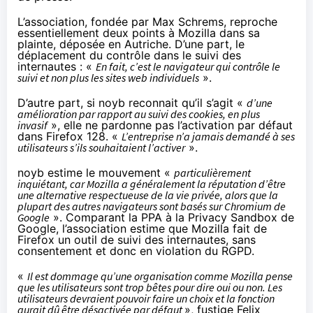
L’association, fondée par Max Schrems, reproche
essentiellement deux points à Mozilla dans sa
plainte, déposée en Autriche. D’une part, le
déplacement du contrôle dans le suivi des
internautes : «
En fait, c’est le navigateur qui contrôle le
suivi et non plus les sites web individuels
».
D’autre part, si noyb reconnait qu’il s’agit «
d’une
amélioration par rapport au suivi des cookies, en plus
invasif
», elle ne pardonne pas l’activation par défaut
dans Firefox 128. «
L’entreprise n’a jamais demandé à ses
utilisateurs s’ils souhaitaient l’activer
».
noyb estime le mouvement «
particulièrement
inquiétant, car Mozilla a généralement la réputation d’être
une alternative respectueuse de la vie privée, alors que la
plupart des autres navigateurs sont basés sur Chromium de
Google
». Comparant la PPA à la Privacy Sandbox de
Google, l’association estime que Mozilla fait de
Firefox un outil de suivi des internautes, sans
consentement et donc en violation du RGPD.
«
Il est dommage qu’une organisation comme Mozilla pense
que les utilisateurs sont trop bêtes pour dire oui ou non. Les
utilisateurs devraient pouvoir faire un choix et la fonction
aurait dû être désactivée par défaut
», fustige Felix