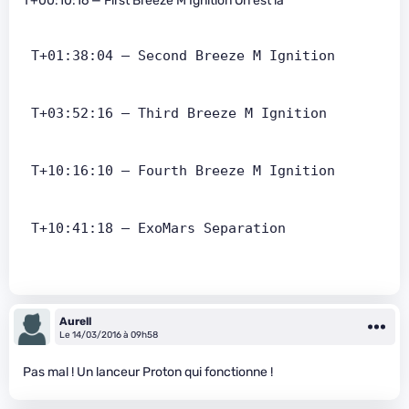
T+00:10:16 — First Breeze M Ignition On est la
 T+01:38:04 — Second Breeze M Ignition   
 T+03:52:16 — Third Breeze M Ignition   
 T+10:16:10 — Fourth Breeze M Ignition   
 T+10:41:18 — ExoMars Separation   
Aurell
Le 14/03/2016 à 09h58
Pas mal ! Un lanceur Proton qui fonctionne !