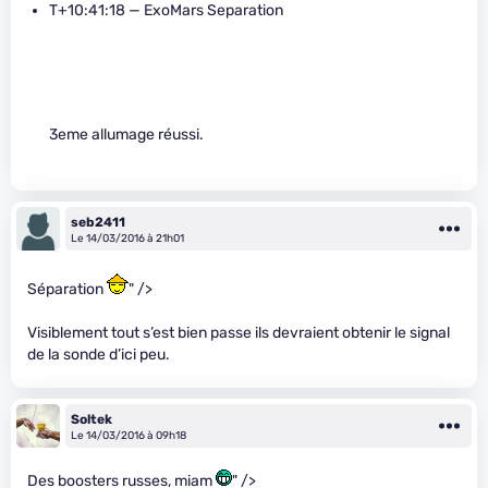
T+10:41:18 — ExoMars Separation
3eme allumage réussi.
seb2411
Le 14/03/2016 à 21h01
Séparation
" />
Visiblement tout s’est bien passe ils devraient obtenir le signal
de la sonde d’ici peu.
Soltek
Le 14/03/2016 à 09h18
Des boosters russes, miam
" />