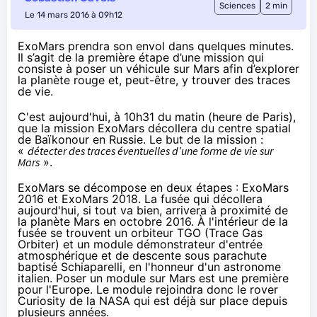
Sciences
2 min
Le 14 mars 2016 à 09h12
ExoMars prendra son envol dans quelques minutes.
Il s’agit de la première étape d’une mission qui
consiste à poser un véhicule sur Mars afin d’explorer
la planète rouge et, peut-être, y trouver des traces
de vie.
C'est aujourd'hui, à 10h31 du matin (heure de Paris),
que la mission
ExoMars
décollera du centre spatial
de Baïkonour en Russie. Le but de la mission :
«
détecter des traces éventuelles d’une forme de vie sur
Mars
».
ExoMars se décompose en deux étapes : ExoMars
2016 et ExoMars 2018. La fusée qui décollera
aujourd'hui, si tout va bien, arrivera à proximité de
la planète Mars en octobre 2016. À l'intérieur de la
fusée se trouvent un orbiteur TGO (Trace Gas
Orbiter) et un module démonstrateur d'entrée
atmosphérique et de descente sous parachute
baptisé Schiaparelli, en l'honneur d'un astronome
italien. Poser un module sur Mars est une première
pour l'Europe. Le module rejoindra donc le rover
Curiosity de la
NAS
A qui est déjà sur place depuis
plusieurs années.