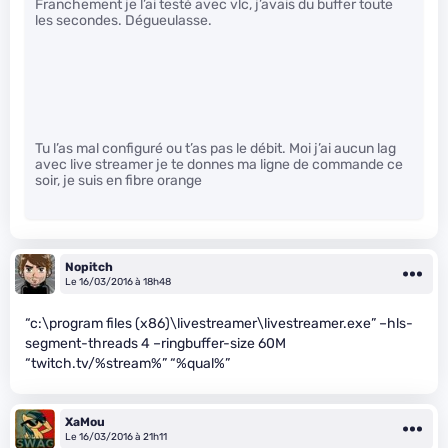
Franchement je l’ai testé avec vlc, j’avais du buffer toute
les secondes. Dégueulasse.
Tu l’as mal configuré ou t’as pas le débit. Moi j’ai aucun lag
avec live streamer je te donnes ma ligne de commande ce
soir, je suis en fibre orange
Nopitch
Le 16/03/2016 à 18h48
“c:\program files (x86)\livestreamer\livestreamer.exe” –hls-
segment-threads 4 –ringbuffer-size 60M
“twitch.tv/%stream%” “%qual%”
XaMou
Le 16/03/2016 à 21h11