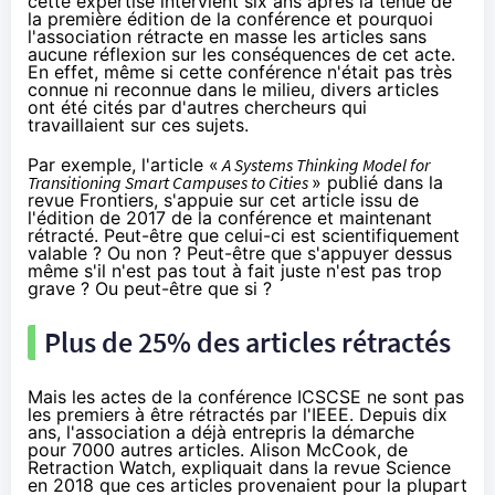
cette expertise intervient six ans après la tenue de
la première édition de la conférence et pourquoi
l'association rétracte en masse les articles sans
aucune réflexion sur les conséquences de cet acte.
En effet, même si cette conférence n'était pas très
connue ni reconnue dans le milieu, divers articles
ont été cités par d'autres chercheurs qui
travaillaient sur ces sujets.
Par exemple, l'article «
A Systems Thinking Model for
Transitioning Smart Campuses to Cities
» publié dans
la
revue Frontiers
, s'appuie sur
cet article
issu de
l'édition de 2017 de la conférence et maintenant
rétracté. Peut-être que celui-ci est scientifiquement
valable ? Ou non ? Peut-être que s'appuyer dessus
même s'il n'est pas tout à fait juste n'est pas trop
grave ? Ou peut-être que si ?
Plus de 25% des articles rétractés
Mais les actes de la conférence ICSCSE ne sont pas
les premiers à être rétractés par l'IEEE. Depuis dix
ans, l'association a déjà entrepris la démarche
pour
7000 autres articles
. Alison McCook, de
Retraction Watch, expliquait dans la revue Science
en 2018 que ces articles provenaient pour la plupart