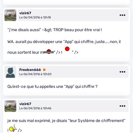
vizir67
Le 06/04/2016 à 12h18
“j’me disais aussi” –&gt; TROP beau pour être vrai !
WA. aurait pu développer une “App” qui chiffre, juste…..non, il
nous sortent leur m
" /> !
" />
Freeben666
Premium
Le 06/04/2016 à 12h20
Qu’est-ce que tu appelles une “App” qui chiffre ?
vizir67
Le 06/04/2016 à 12h46
je me suis mal exprimé, je disais “leur Système de chiffrement”
!
" />