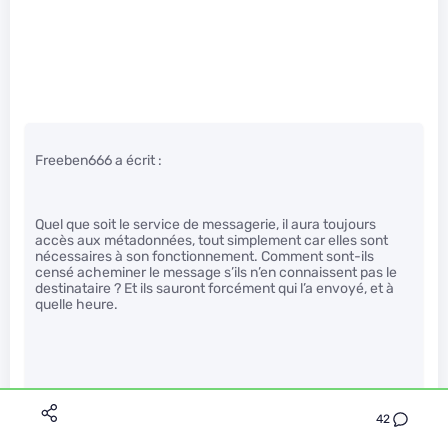
Freeben666 a écrit :
Quel que soit le service de messagerie, il aura toujours
accès aux métadonnées, tout simplement car elles sont
nécessaires à son fonctionnement. Comment sont-ils
censé acheminer le message s’ils n’en connaissent pas le
destinataire ? Et ils sauront forcément qui l’a envoyé, et à
quelle heure.
Après tu peux passer sur des protocoles 
comme Tox 
42
https://en.wikipedia.org/wiki/Tox\_%28prot