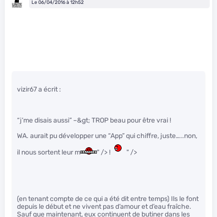
Le 06/04/2016 à 12h52
vizir67 a écrit :
“j’me disais aussi” –&gt; TROP beau pour être vrai !
WA. aurait pu développer une “App” qui chiffre, juste…..non,
il nous sortent leur m
" /> !
" />
(en tenant compte de ce qui a été dit entre temps) Ils le font
depuis le début et ne vivent pas d’amour et d’eau fraîche.
Sauf que maintenant, eux continuent de butiner dans les