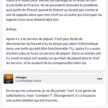
matin à 4 heure pour vérifier les backups et on avait un soft
d’une boîte en France. Ils ne pouvaient résoudre le problème
qu’à partir de 9heure quand ils étaient au boulot par contre le
soir ils appelez alors que mon chef ou un autre qui s’occuper du
logiciel chez nous étaient déjà loin.
&nbsp;
Après il y a le service de piquet. C’est plus facile de
déconnecter du travail si tu ne bosse pas dans l’informatique
dans une boite qui doit être fonctionnelle
24
⁄
24
, après il y a aussi
d’autres jobs ou tu as un service de piquet. Dans un ancien job
il y avait chaque soir quelqu’un qui était de piquet plus le chef
du service. et ils avaient de la compensation bien sûr.
mtaapc
Le 07/04/2016 à 12h54
En ce qui me concerne, je ne dis jamais “non” à ce genre de
sollicitations, mais “combien ?”. Étrangement, il y a toujours
une autre solution qui est trouvée…