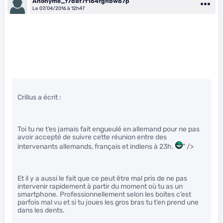
Anonyme_f7d8f7f164fgnbw67p
Le 07/04/2016 à 12h47
Crillus a écrit :
Toi tu ne t’es jamais fait engueulé en allemand pour ne pas
avoir accepté de suivre cette réunion entre des
intervenants allemands, français et indiens à 23h.
" />
Et il y a aussi le fait que ce peut être mal pris de ne pas
intervenir rapidement à partir du moment où tu as un
smartphone. Professionnellement selon les boites c’est
parfois mal vu et si tu joues les gros bras tu t’en prend une
dans les dents.