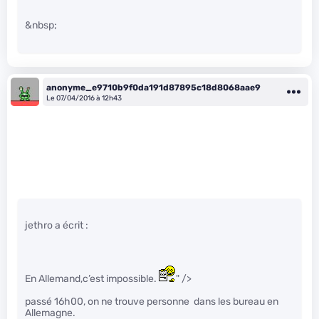
&nbsp;
anonyme_e9710b9f0da191d87895c18d8068aae9
Le 07/04/2016 à 12h43
jethro a écrit :
En Allemand,c’est impossible.
" />
passé 16h00, on ne trouve personne dans les bureau en
Allemagne.