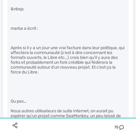
&nbsp;
marba a écrit :
Après si il y a un jour une vrai facture dans leur politique, qui
affectera la communauté (c’est à dire concernant les
formats ouverts, le Libre etc…) crois bien qu’il y aura des
forks et probablement un fork crédible qui fédérera la
communauté autour d’un nouveau projet. Et c’est ça la
force du Libre.
Ou pas…
Nous autres utilisateurs de suite Internet, on aurait pu
espérer qu’un projet comme SeaMonkey, un peu laissé de
coté par Mozilla, ait pu être repris et grandement améliorer
(Opera like, chacun ses références :) ) Mais non, personne
75
ne fork ni n’améliore SeaMonkey, pourtant libre depuis
toujours…