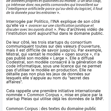
de données propres et qualifiées au monde. D'un seul coup,
ça intéresse donc nos petits camarades qui travaillent sur
l'intelligence artificielle parce qu'au-delà du logiciel, il faut
de la donnée pour les entrainer
».
Interrogée par Politico, l'INA explique de son côté
qu'elle va «
avancer sur une clarification juridique et
discuter avec les ayants droit
». Peu d'archives vidéo de
l'institution sont aujourd'hui dans le domaine public.
De leur côté, les trois startups du consortium
communiquent toutes sur des valeurs d'ouverture,
mais il est difficile de savoir jusqu'où. Par exemple,
Mistral, qui vantait le modèle « open source », n'
a
pas publié
son modèle « Large ». Elle a
diffusé
Codestral, son modèle consacré à la génération de
code informatique, sous une licence qui ne permet
pas d'utiliser le modèle en production. Elle ne
détaille pas non plus les jeux de données sur
lesquels elle s'appuie au nom du "secret des
affaires".
Cela rappelle une première initiative internationale
nommée « Common Corpus », mise en place par la
startup Pleias qui utilise déjà les données de la BNF.
Common Corpus : des textes du domaine public