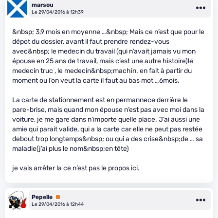
marsou
Le 29/04/2016 à 12h39
&nbsp; 3,9 mois en moyenne …&nbsp; Mais ce n’est que pour le
dépot du dossier, avant il faut prendre rendez-vous
avec&nbsp; le medecin du travail (qui n’avait jamais vu mon
épouse en 25 ans de travail, mais c’est une autre histoire)le
medecin truc , le medecin&nbsp;machin. en fait à partir du
moment ou l’on veut la carte il faut au bas mot …6mois.
La carte de stationnement est en permannece derrière le
pare-brise, mais quand mon épouse n’est pas avec moi dans la
voiture, je me gare dans n’importe quelle place. J’ai aussi une
amie qui parait valide, qui a la carte car elle ne peut pas restée
debout trop longtemps&nbsp; ou qui a des crise&nbsp;de … sa
maladie(j’ai plus le nom&nbsp;en tête)
je vais arrêter la ce n’est pas le propos ici.
Pepelle
Premium
Le 29/04/2016 à 12h44