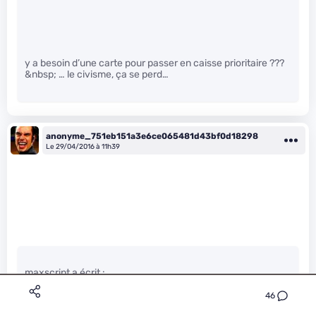
y a besoin d’une carte pour passer en caisse prioritaire ???
&nbsp; … le civisme, ça se perd…
anonyme_751eb151a3e6ce065481d43bf0d18298
Le 29/04/2016 à 11h39
maxscript a écrit :
46