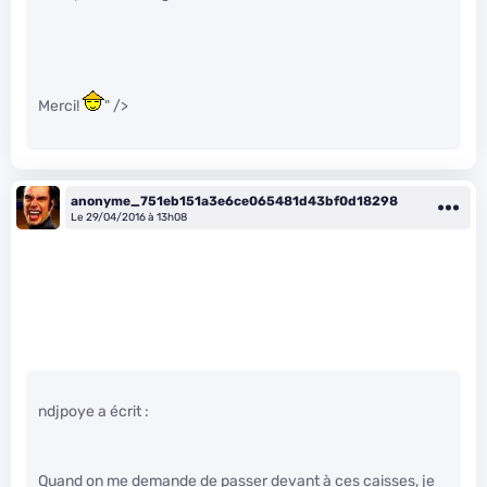
Merci!
" />
anonyme_751eb151a3e6ce065481d43bf0d18298
Le 29/04/2016 à 13h08
ndjpoye a écrit :
Quand on me demande de passer devant à ces caisses, je