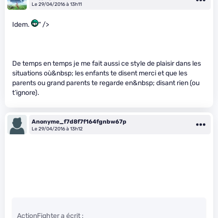
Le 29/04/2016 à 13h11
Idem.
" />
De temps en temps je me fait aussi ce style de plaisir dans les
situations où&nbsp; les enfants te disent merci et que les
parents ou grand parents te regarde en&nbsp; disant rien (ou
t’ignore).
Anonyme_f7d8f7f164fgnbw67p
Le 29/04/2016 à 13h12
ActionFighter a écrit :