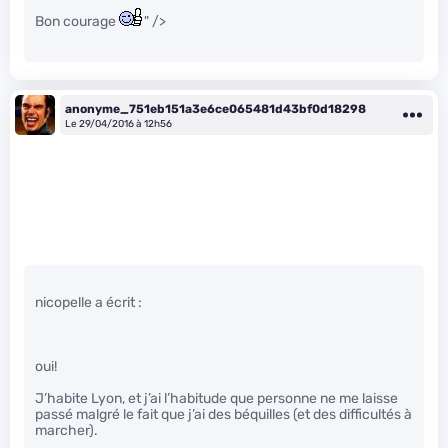
Bon courage
" />
anonyme_751eb151a3e6ce065481d43bf0d18298
Le 29/04/2016 à 12h56
nicopelle a écrit :
oui!
J’habite Lyon, et j’ai l’habitude que personne ne me laisse
passé malgré le fait que j’ai des béquilles (et des difficultés à
marcher).