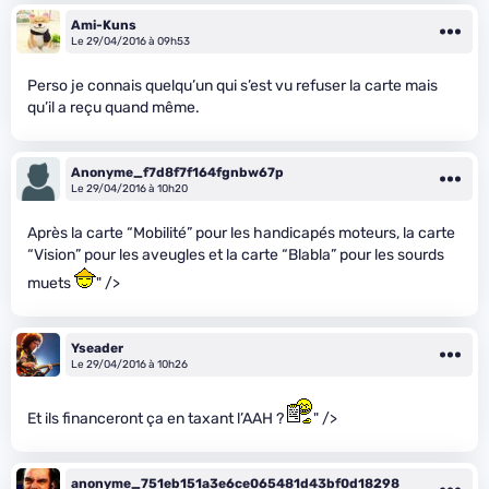
Ami-Kuns
Le 29/04/2016 à 09h53
Perso je connais quelqu’un qui s’est vu refuser la carte mais
qu’il a reçu quand même.
Anonyme_f7d8f7f164fgnbw67p
Le 29/04/2016 à 10h20
Après la carte “Mobilité” pour les handicapés moteurs, la carte
“Vision” pour les aveugles et la carte “Blabla” pour les sourds
muets
" />
Yseader
Le 29/04/2016 à 10h26
Et ils financeront ça en taxant l’AAH ?
" />
anonyme_751eb151a3e6ce065481d43bf0d18298