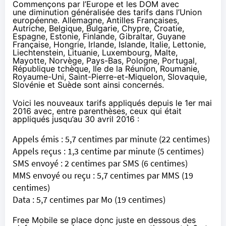
Commençons par l’Europe et les DOM avec
une diminution généralisée des tarifs dans l’Union
européenne. Allemagne, Antilles Françaises,
Autriche, Belgique, Bulgarie, Chypre, Croatie,
Espagne, Estonie, Finlande, Gibraltar, Guyane
Française, Hongrie, Irlande, Islande, Italie, Lettonie,
Liechtenstein, Lituanie, Luxembourg, Malte,
Mayotte, Norvège, Pays-Bas, Pologne, Portugal,
République tchèque, Ile de la Réunion, Roumanie,
Royaume-Uni, Saint-Pierre-et-Miquelon, Slovaquie,
Slovénie et Suède sont ainsi concernés.
Voici les nouveaux tarifs appliqués depuis le 1er mai
2016 avec, entre parenthèses, ceux qui était
appliqués jusqu’au 30 avril 2016 :
Appels émis : 5,7 centimes par minute (22 centimes)
Appels reçus : 1,3 centime par minute (5 centimes)
SMS envoyé : 2 centimes par SMS (6 centimes)
MMS envoyé ou reçu : 5,7 centimes par MMS (19
centimes)
Data : 5,7 centimes par Mo (19 centimes)
Free Mobile se place donc juste en dessous des