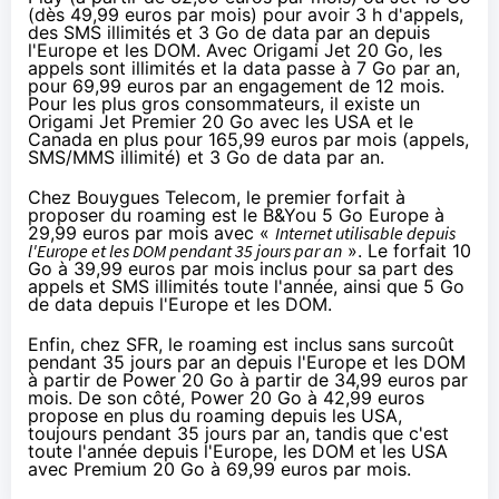
(dès 49,99 euros par mois) pour avoir 3 h d'appels,
des SMS illimités et 3 Go de data par an depuis
l'Europe et les DOM. Avec Origami Jet 20 Go, les
appels sont illimités et la data passe à 7 Go par an,
pour 69,99 euros par an engagement de 12 mois.
Pour les plus gros consommateurs, il existe un
Origami Jet Premier 20 Go avec les USA et le
Canada en plus pour 165,99 euros par mois (appels,
SMS/MMS illimité) et 3 Go de data par an.
Chez
Bouygues Telecom
, le premier forfait à
proposer du roaming est le B&You 5 Go Europe à
29,99 euros par mois avec «
Internet utilisable depuis
l'Europe et les DOM pendant 35 jours par an
». Le forfait 10
Go à 39,99 euros par mois inclus pour sa part des
appels et SMS illimités toute l'année, ainsi que 5 Go
de data depuis l'Europe et les DOM.
Enfin, chez
SFR
, le roaming est inclus sans surcoût
pendant 35 jours par an depuis l'Europe et les DOM
à partir de Power 20 Go à partir de 34,99 euros par
mois. De son côté, Power 20 Go à 42,99 euros
propose en plus du roaming depuis les USA,
toujours pendant 35 jours par an, tandis que c'est
toute l'année depuis l'Europe, les DOM et les USA
avec Premium 20 Go à 69,99 euros par mois.