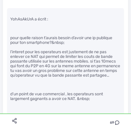
YohAsAkUrA a écrit :
pour quelle raison t’aurais besoin d’avoir une ip publique
pour ton smartphone?&nbsp;
l’interet pour les operateurs est justement de ne pas
enlever ce NAT qui permet de limiter les couts de bande
passante utilisée sur les antennes mobiles. si t’as 10mecs
qui font du P2P en 4G sur la meme antenne en permanence
tu vas avoir un gros problème sur cette antenne en temps
qu’operateur vu que la bande passante est partagee…
d’un point de vue commercial , les operateurs sont
largement gagnants a avoir ce NAT. &nbsp;
&nbsp;
69
C’est pas déconnant en effet.
" />