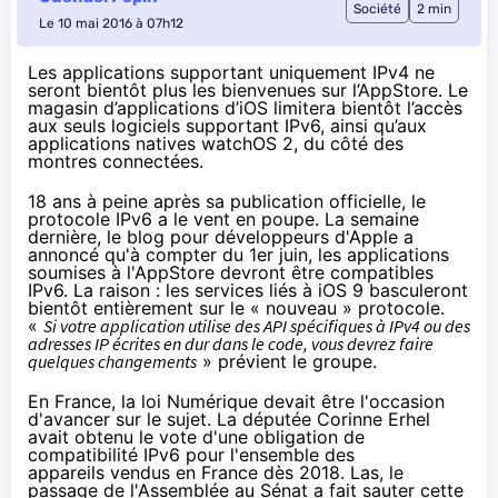
Société
2 min
Le 10 mai 2016 à 07h12
Les applications supportant uniquement IPv4 ne
seront bientôt plus les bienvenues sur l’AppStore. Le
magasin d’applications d’iOS limitera bientôt l’accès
aux seuls logiciels supportant IPv6, ainsi qu’aux
applications natives watchOS 2, du côté des
montres connectées.
18 ans à peine après sa publication officielle, le
protocole IPv6 a le vent en poupe. La semaine
dernière,
le blog pour développeurs d'Apple
a
annoncé qu'à compter du 1er juin, les applications
soumises à l'AppStore devront être compatibles
IPv6. La raison : les services liés à iOS 9 basculeront
bientôt entièrement sur le « nouveau » protocole.
«
Si votre application utilise des API spécifiques à IPv4 ou des
adresses IP écrites en dur dans le code, vous devrez faire
quelques changements
» prévient le groupe.
En France, la loi Numérique devait être l'occasion
d'avancer sur le sujet. La députée Corinne Erhel
avait obtenu le vote d'une obligation de
compatibilité IPv6 pour l'ensemble des
appareils vendus en France dès 2018. Las, le
passage de l'Assemblée au Sénat
a fait sauter cette